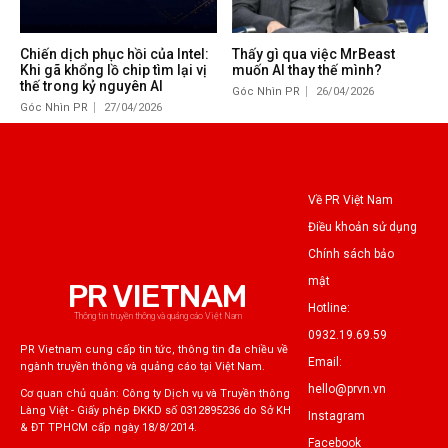
Chiến dịch phục hồi của Intel:
Thấy gì qua việc MrBeast
Khi gã khổng lồ chip tìm lại vị
muốn AI thay thế mình?
thế trong kỷ nguyên AI
Góc Nhìn PR
26/04/2026
Góc Nhìn PR
27/04/2026
Về PR Việt Nam
Điều khoản sử dụng
Chính sách bảo
mật
PR VIETNAM
Hotline:
Thông tin truyền thông và quảng cáo Việt Nam
0932.19.69.59
PR Vietnam cung cấp tin tức, thông tin đa chiều về
Email:
ngành truyền thông và quảng cáo tại Việt Nam.
hello@prvn.vn
Cơ quan chủ quản: Công ty Dịch vụ và Truyền thông
Làng Việt - Giấy phép ĐKKD số 0312895236 do Sở KH
Instagram
& ĐT TPHCM cấp ngày 18/8/2014.
Facebook