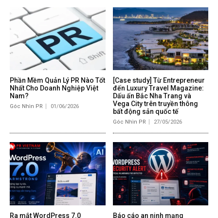
Phần Mềm Quản Lý PR Nào Tốt
[Case study] Từ Entrepreneur
Nhất Cho Doanh Nghiệp Việt
đến Luxury Travel Magazine:
Nam?
Dấu ấn Bắc Nha Trang và
Vega City trên truyền thông
Góc Nhìn PR
01/06/2026
bất động sản quốc tế
Góc Nhìn PR
27/05/2026
Ra mắt WordPress 7.0
Báo cáo an ninh mạng