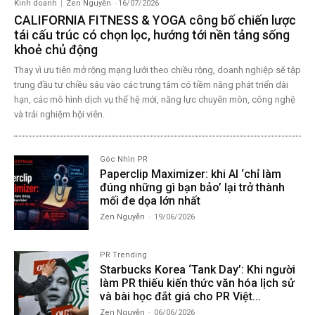
Kinh doanh
Zen Nguyễn
-
16/07/2026
CALIFORNIA FITNESS & YOGA công bố chiến lược
tái cấu trúc có chọn lọc, hướng tới nền tảng sống
khoẻ chủ động
Thay vì ưu tiên mở rộng mạng lưới theo chiều rộng, doanh nghiệp sẽ tập
trung đầu tư chiều sâu vào các trung tâm có tiềm năng phát triển dài
hạn, các mô hình dịch vụ thế hệ mới, năng lực chuyên môn, công nghệ
và trải nghiệm hội viên.
Góc Nhìn PR
Paperclip Maximizer: khi AI ‘chỉ làm
đúng những gì bạn bảo’ lại trở thành
mối đe dọa lớn nhất
Zen Nguyễn
-
19/06/2026
PR Trending
Starbucks Korea ‘Tank Day’: Khi người
làm PR thiếu kiến thức văn hóa lịch sử
và bài học đắt giá cho PR Việt...
Zen Nguyễn
-
06/06/2026