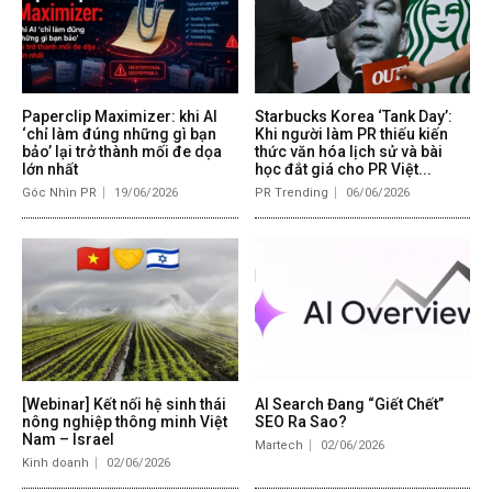
Paperclip Maximizer: khi AI
Starbucks Korea ‘Tank Day’:
‘chỉ làm đúng những gì bạn
Khi người làm PR thiếu kiến
bảo’ lại trở thành mối đe dọa
thức văn hóa lịch sử và bài
lớn nhất
học đắt giá cho PR Việt...
Góc Nhìn PR
19/06/2026
PR Trending
06/06/2026
[Webinar] Kết nối hệ sinh thái
AI Search Đang “Giết Chết”
nông nghiệp thông minh Việt
SEO Ra Sao?
Nam – Israel
Martech
02/06/2026
Kinh doanh
02/06/2026