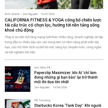
Kinh doanh
Zen Nguyễn
-
16/07/2026
CALIFORNIA FITNESS & YOGA công bố chiến lược
tái cấu trúc có chọn lọc, hướng tới nền tảng sống
khoẻ chủ động
Thay vì ưu tiên mở rộng mạng lưới theo chiều rộng, doanh nghiệp sẽ tập
trung đầu tư chiều sâu vào các trung tâm có tiềm năng phát triển dài
hạn, các mô hình dịch vụ thế hệ mới, năng lực chuyên môn, công nghệ
và trải nghiệm hội viên.
Góc Nhìn PR
Paperclip Maximizer: khi AI ‘chỉ làm
đúng những gì bạn bảo’ lại trở thành
mối đe dọa lớn nhất
Zen Nguyễn
-
19/06/2026
PR Trending
Starbucks Korea ‘Tank Day’: Khi người