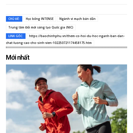
CHỦ ĐỀ:
Học bổng INTENSE
Ngành vi mạch bán dẫn
Trung tâm Đổi mới sáng tạo Quốc gia (NIC)
LINK GỐC:
https://baochinhphu.vn/them-co-hoi-du-hoc-nganh-ban-dan-
chat-luong-cao-cho-sinh-vien-102250721174458175.htm
Mới nhất