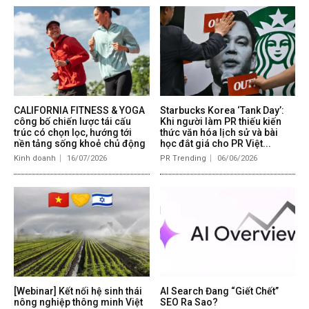
CALIFORNIA FITNESS & YOGA
Starbucks Korea ‘Tank Day’:
công bố chiến lược tái cấu
Khi người làm PR thiếu kiến
trúc có chọn lọc, hướng tới
thức văn hóa lịch sử và bài
nền tảng sống khoẻ chủ động
học đắt giá cho PR Việt...
Kinh doanh
16/07/2026
PR Trending
06/06/2026
[Webinar] Kết nối hệ sinh thái
AI Search Đang “Giết Chết”
nông nghiệp thông minh Việt
SEO Ra Sao?