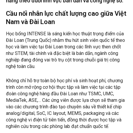
năng theo đuổi lĩnh vực bán dẫn và công nghệ số.
Cầu nối nhân lực chất lượng cao giữa Việt
Nam và Đài Loan
Học bổng INTENSE là sáng kiến học thuật trọng điểm của
Đài Loan (Trung Quốc) nhằm thu hút sinh viên quốc tế theo
học và làm việc tại Đài Loan trong các lĩnh vực then chốt
như STEM, tài chính và đặc biệt là bán dẫn, ngành công
nghiệp đang đóng vai trò trụ cột trong chuỗi giá trị công
nghệ toàn cầu.
Không chỉ hỗ trợ toàn bộ học phí và sinh hoạt phí, chương
trình còn mở rộng cơ hội thực tập và làm việc tại các tập
đoàn công nghệ hàng đầu Đài Loan như TSMC, UMC,
MediaTek, ASE,… Các ứng viên được lựa chọn sẽ tham gia
vào các chương trình đào tạo chuyên sâu về thiết kế chip
analog/digital, SoC, IC layout, MEMS, packaging và các
công nghệ vi điện tử tiên tiến, đồng thời được học tập và
nghiên cứu trong các phòng lab đạt chuẩn quốc tế.