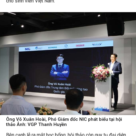
cho sinh viên Việt Nam.”
Ông Võ Xuân Hoài, Phó Giám đốc NIC phát biểu tại hội
thảo Ảnh: VGP Thanh Huyền
Bên cạnh lễ ra mắt học bổng, hội thảo còn quy tụ đại diện