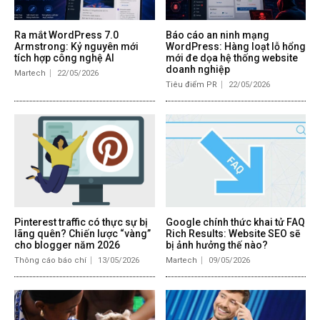
Ra mắt WordPress 7.0
Báo cáo an ninh mạng
Armstrong: Kỷ nguyên mới
WordPress: Hàng loạt lỗ hổng
tích hợp công nghệ AI
mới đe dọa hệ thống website
doanh nghiệp
Martech
22/05/2026
Tiêu điểm PR
22/05/2026
Pinterest traffic có thực sự bị
Google chính thức khai tử FAQ
lãng quên? Chiến lược “vàng”
Rich Results: Website SEO sẽ
cho blogger năm 2026
bị ảnh hưởng thế nào?
Thông cáo báo chí
13/05/2026
Martech
09/05/2026