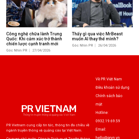
Công nghệ chữa lành Trung
Thấy gì qua việc MrBeast
Quốc: Khi cảm xúc trở thành
muốn AI thay thế mình?
chiến lược cạnh tranh mới
Góc Nhìn PR
26/04/2026
Góc Nhìn PR
27/04/2026
Về PR Việt Nam
Điều khoản sử dụng
Chính sách bảo
mật
PR VIETNAM
Hotline:
Thông tin truyền thông và quảng cáo Việt Nam
0932.19.69.59
PR Vietnam cung cấp tin tức, thông tin đa chiều về
Email:
ngành truyền thông và quảng cáo tại Việt Nam.
hello@prvn.vn
Cơ quan chủ quản: Công ty Dịch vụ và Truyền thông