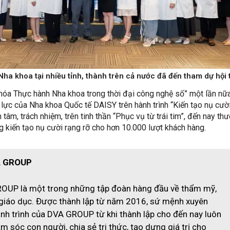
Nha khoa tại nhiều tỉnh, thành trên cả nước đã đến tham dự hội 
 hóa Thực hành Nha khoa trong thời đại công nghệ số” một lần nữ
lực của Nha khoa Quốc tế DAISY trên hành trình “Kiến tạo nụ cườ
 tâm, trách nhiệm, trên tinh thần “Phục vụ từ trái tim”, đến nay th
g kiến tạo nụ cười rạng rỡ cho hơn 10.000 lượt khách hàng.
A GROUP
OUP là một trong những tập đoàn hàng đầu về thẩm mỹ,
 giáo dục. Được thành lập từ năm 2016, sứ mệnh xuyên
nh trình của DVA GROUP từ khi thành lập cho đến nay luôn
ăm sóc con người, chia sẻ tri thức, tạo dựng giá trị cho