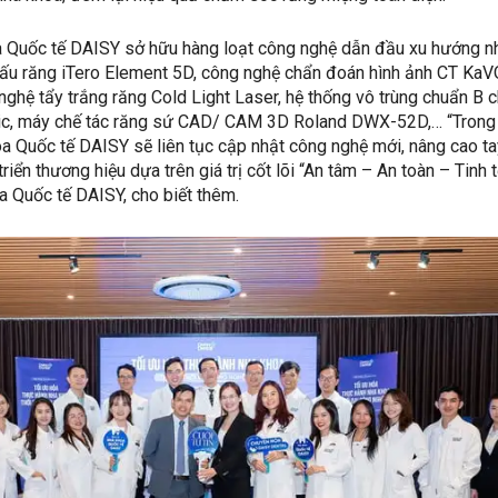
oa Quốc tế DAISY sở hữu hàng loạt công nghệ dẫn đầu xu hướng n
ấu răng iTero Element 5D, công nghệ chẩn đoán hình ảnh CT KaV
ghệ tẩy trắng răng Cold Light Laser, hệ thống vô trùng chuẩn B 
c, máy chế tác răng sứ CAD/ CAM 3D Roland DWX-52D,… “Trong
oa Quốc tế DAISY sẽ liên tục cập nhật công nghệ mới, nâng cao ta
triển thương hiệu dựa trên giá trị cốt lõi “An tâm – An toàn – Tinh t
 Quốc tế DAISY, cho biết thêm.