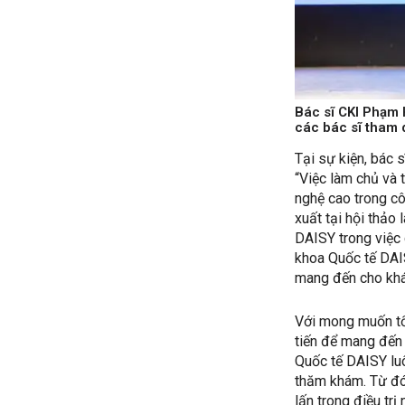
Bác sĩ CKI Phạm 
các bác sĩ tham 
Tại sự kiện, bác
“Việc làm chủ và 
nghệ cao trong cô
xuất tại hội thảo
DAISY trong việc
khoa Quốc tế DAIS
mang đến cho khác
Với mong muốn tối
tiến để mang đến 
Quốc tế DAISY luô
thăm khám. Từ đó,
lấn trong điều tr