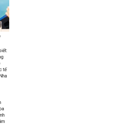
a
iết:
ng
ề
c tế
 Nha
n
hoa
ình
xâm