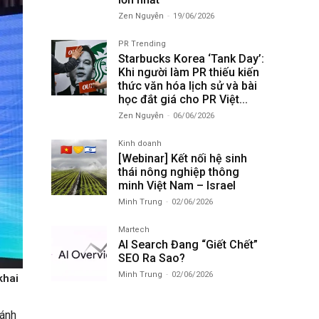
Zen Nguyễn
-
19/06/2026
PR Trending
Starbucks Korea ‘Tank Day’:
Khi người làm PR thiếu kiến
thức văn hóa lịch sử và bài
học đắt giá cho PR Việt...
Zen Nguyễn
-
06/06/2026
Kinh doanh
[Webinar] Kết nối hệ sinh
thái nông nghiệp thông
minh Việt Nam – Israel
Minh Trung
-
02/06/2026
Martech
AI Search Đang “Giết Chết”
SEO Ra Sao?
Minh Trung
-
02/06/2026
khai
hánh