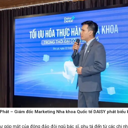
Phát – Giám đốc Marketing Nha khoa Quốc tế DAISY phát biểu 
ự góp mặt của đông đảo đội ngũ bác sĩ, phụ tá đến từ các chi n