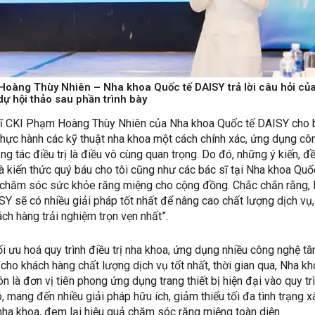
Hoàng Thùy Nhiên – Nha khoa Quốc tế DAISY trả lời câu hỏi củ
dự hội thảo sau phần trình bày
 sĩ CKI Phạm Hoàng Thùy Nhiên của Nha khoa Quốc tế DAISY cho b
thực hành các kỹ thuật nha khoa một cách chính xác, ứng dụng cô
ng tác điều trị là điều vô cùng quan trọng. Do đó, những ý kiến, đ
 là kiến thức quý báu cho tôi cũng như các bác sĩ tại Nha khoa Quố
 chăm sóc sức khỏe răng miệng cho cộng đồng. Chắc chắn rằng,
Y sẽ có nhiều giải pháp tốt nhất để nâng cao chất lượng dịch vụ,
h hàng trải nghiệm trọn vẹn nhất”.
 ưu hoá quy trình điều trị nha khoa, ứng dụng nhiều công nghệ tâ
cho khách hàng chất lượng dịch vụ tốt nhất, thời gian qua, Nha k
n là đơn vị tiên phong ứng dụng trang thiết bị hiện đại vào quy tr
 mang đến nhiều giải pháp hữu ích, giảm thiểu tối đa tình trạng 
ị nha khoa, đem lại hiệu quả chăm sóc răng miệng toàn diện.