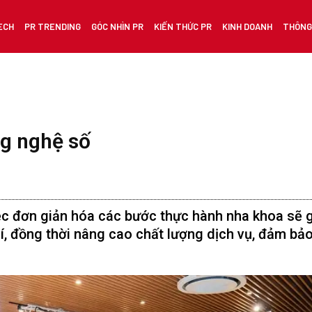
ECH
PR TRENDING
GÓC NHÌN PR
KIẾN THỨC PR
KINH DOANH
THÔNG 
ng nghệ số
iệc đơn giản hóa các bước thực hành nha khoa sẽ 
 phí, đồng thời nâng cao chất lượng dịch vụ, đảm bả