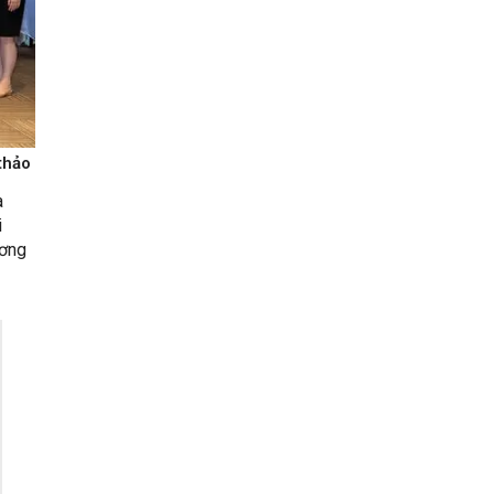
thảo
a
i
ương