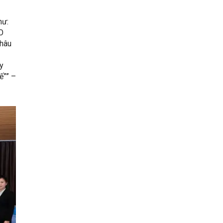
hư:
O
châu
y
ế”” –