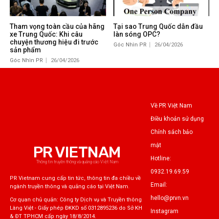
Tham vọng toàn cầu của hãng
Tại sao Trung Quốc dẫn đầu
xe Trung Quốc: Khi câu
làn sóng OPC?
chuyện thương hiệu đi trước
Góc Nhìn PR
26/04/2026
sản phẩm
Góc Nhìn PR
26/04/2026
Về PR Việt Nam
Điều khoản sử dụng
Chính sách bảo
mật
PR VIETNAM
Hotline:
Thông tin truyền thông và quảng cáo Việt Nam
0932.19.69.59
PR Vietnam cung cấp tin tức, thông tin đa chiều về
Email:
ngành truyền thông và quảng cáo tại Việt Nam.
hello@prvn.vn
Cơ quan chủ quản: Công ty Dịch vụ và Truyền thông
Làng Việt - Giấy phép ĐKKD số 0312895236 do Sở KH
Instagram
& ĐT TPHCM cấp ngày 18/8/2014.