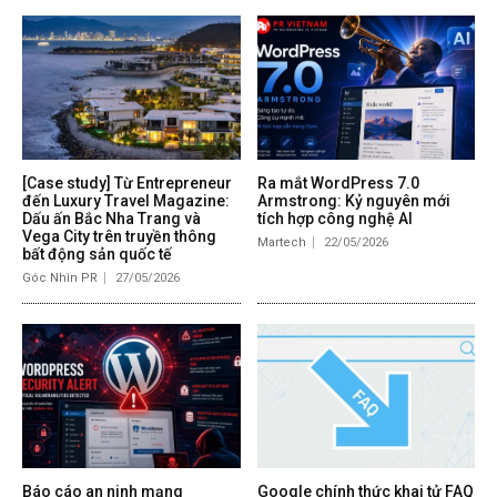
[Case study] Từ Entrepreneur
Ra mắt WordPress 7.0
đến Luxury Travel Magazine:
Armstrong: Kỷ nguyên mới
Dấu ấn Bắc Nha Trang và
tích hợp công nghệ AI
Vega City trên truyền thông
Martech
22/05/2026
bất động sản quốc tế
Góc Nhìn PR
27/05/2026
Báo cáo an ninh mạng
Google chính thức khai tử FAQ