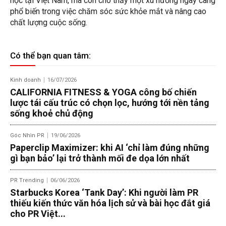
học tại Việt Nam, mà còn cho thấy một xu hướng ngày càng
phổ biến trong việc chăm sóc sức khỏe mắt và nâng cao
chất lượng cuộc sống.
Có thể bạn quan tâm:
Kinh doanh
16/07/2026
CALIFORNIA FITNESS & YOGA công bố chiến
lược tái cấu trúc có chọn lọc, hướng tới nền tảng
sống khoẻ chủ động
Góc Nhìn PR
19/06/2026
Paperclip Maximizer: khi AI ‘chỉ làm đúng những
gì bạn bảo’ lại trở thành mối đe dọa lớn nhất
PR Trending
06/06/2026
Starbucks Korea ‘Tank Day’: Khi người làm PR
thiếu kiến thức văn hóa lịch sử và bài học đắt giá
cho PR Việt...