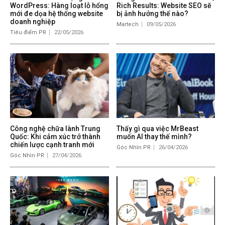
WordPress: Hàng loạt lỗ hổng
Rich Results: Website SEO sẽ
mới đe dọa hệ thống website
bị ảnh hưởng thế nào?
doanh nghiệp
Martech
09/05/2026
Tiêu điểm PR
22/05/2026
Công nghệ chữa lành Trung
Thấy gì qua việc MrBeast
Quốc: Khi cảm xúc trở thành
muốn AI thay thế mình?
chiến lược cạnh tranh mới
Góc Nhìn PR
26/04/2026
Góc Nhìn PR
27/04/2026