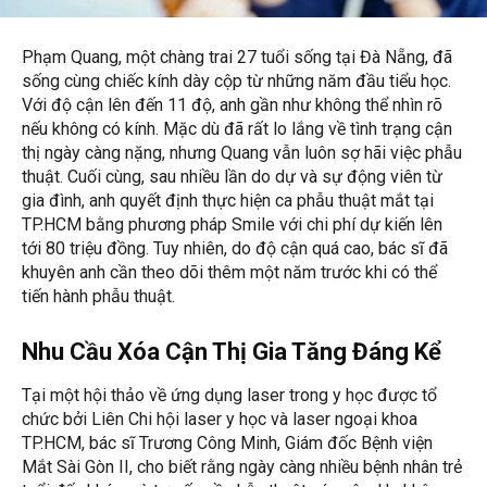
Phạm Quang, một chàng trai 27 tuổi sống tại Đà Nẵng, đã
sống cùng chiếc kính dày cộp từ những năm đầu tiểu học.
Với độ cận lên đến 11 độ, anh gần như không thể nhìn rõ
nếu không có kính. Mặc dù đã rất lo lắng về tình trạng cận
thị ngày càng nặng, nhưng Quang vẫn luôn sợ hãi việc phẫu
thuật. Cuối cùng, sau nhiều lần do dự và sự động viên từ
gia đình, anh quyết định thực hiện ca phẫu thuật mắt tại
TP.HCM bằng phương pháp Smile với chi phí dự kiến lên
tới 80 triệu đồng. Tuy nhiên, do độ cận quá cao, bác sĩ đã
khuyên anh cần theo dõi thêm một năm trước khi có thể
tiến hành phẫu thuật.
Nhu Cầu Xóa Cận Thị Gia Tăng Đáng Kể
Tại một hội thảo về ứng dụng laser trong y học được tổ
chức bởi Liên Chi hội laser y học và laser ngoại khoa
TP.HCM, bác sĩ Trương Công Minh, Giám đốc Bệnh viện
Mắt Sài Gòn II, cho biết rằng ngày càng nhiều bệnh nhân trẻ