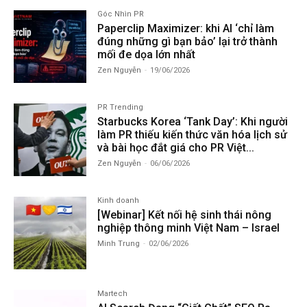
Góc Nhìn PR
Paperclip Maximizer: khi AI ‘chỉ làm
đúng những gì bạn bảo’ lại trở thành
mối đe dọa lớn nhất
Zen Nguyễn
-
19/06/2026
PR Trending
Starbucks Korea ‘Tank Day’: Khi người
làm PR thiếu kiến thức văn hóa lịch sử
và bài học đắt giá cho PR Việt...
Zen Nguyễn
-
06/06/2026
Kinh doanh
[Webinar] Kết nối hệ sinh thái nông
nghiệp thông minh Việt Nam – Israel
Minh Trung
-
02/06/2026
Martech