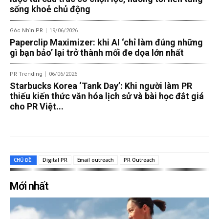
sống khoẻ chủ động
Góc Nhìn PR
19/06/2026
Paperclip Maximizer: khi AI ‘chỉ làm đúng những
gì bạn bảo’ lại trở thành mối đe dọa lớn nhất
PR Trending
06/06/2026
Starbucks Korea ‘Tank Day’: Khi người làm PR
thiếu kiến thức văn hóa lịch sử và bài học đắt giá
cho PR Việt...
CHỦ ĐỀ:
Digital PR
Email outreach
PR Outreach
Mới nhất