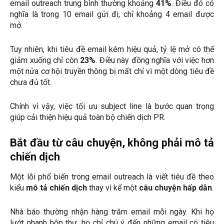
email outreach trung bình thường khoảng
41%
. Điều đó có
nghĩa là trong 10 email gửi đi, chỉ khoảng 4 email được
mở.
Tuy nhiên, khi tiêu đề email kém hiệu quả, tỷ lệ mở có thể
giảm xuống chỉ còn
23%
. Điều này đồng nghĩa với việc hơn
một nửa cơ hội truyền thông bị mất chỉ vì một dòng tiêu đề
chưa đủ tốt.
Chính vì vậy, việc tối ưu subject line là bước quan trọng
giúp cải thiện hiệu quả toàn bộ chiến dịch PR.
Bắt đầu từ câu chuyện, không phải mô tả
chiến dịch
Một lỗi phổ biến trong email outreach là viết tiêu đề theo
kiểu
mô tả chiến dịch
thay vì kể một
câu chuyện hấp dẫn
.
Nhà báo thường nhận hàng trăm email mỗi ngày. Khi họ
lướt nhanh hộp thư, họ chỉ chú ý đến những email có tiêu