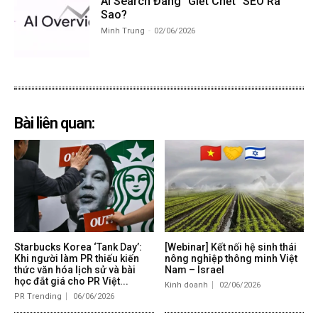
AI Search Đang “Giết Chết” SEO Ra
Sao?
Minh Trung
-
02/06/2026
Bài liên quan:
Starbucks Korea ‘Tank Day’:
[Webinar] Kết nối hệ sinh thái
Khi người làm PR thiếu kiến
nông nghiệp thông minh Việt
thức văn hóa lịch sử và bài
Nam – Israel
học đắt giá cho PR Việt...
Kinh doanh
02/06/2026
PR Trending
06/06/2026