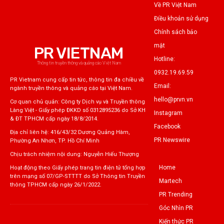
Về PR Việt Nam
Điều khoản sử dụng
Chính sách bảo
mật
PR VIETNAM
Hotline:
Thông tin truyền thông và quảng cáo Việt Nam
0932.19.69.59
PR Vietnam cung cấp tin tức, thông tin đa chiều về
Email:
ngành truyền thông và quảng cáo tại Việt Nam.
hello@prvn.vn
Cơ quan chủ quản: Công ty Dịch vụ và Truyền thông
Làng Việt - Giấy phép ĐKKD số 0312895236 do Sở KH
Instagram
& ĐT TPHCM cấp ngày 18/8/2014.
Facebook
Địa chỉ liên hệ: 416/43/32 Dương Quảng Hàm,
PR Newswire
Phường An Nhơn, TP. Hồ Chí Minh
Chịu trách nhiệm nội dung: Nguyễn Hiếu Thượng
Home
Hoạt động theo Giấy phép trang tin điện tử tổng hợp
trên mạng số 07/GP-STTTT do Sở Thông tin Truyền
Martech
thông TPHCM cấp ngày 26/1/2022.
PR Trending
Góc Nhìn PR
Kiến thức PR