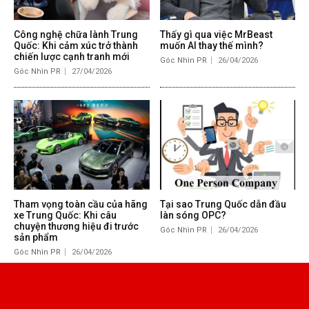
Công nghệ chữa lành Trung
Thấy gì qua việc MrBeast
Quốc: Khi cảm xúc trở thành
muốn AI thay thế mình?
chiến lược cạnh tranh mới
Góc Nhìn PR
26/04/2026
Góc Nhìn PR
27/04/2026
Tham vọng toàn cầu của hãng
Tại sao Trung Quốc dẫn đầu
xe Trung Quốc: Khi câu
làn sóng OPC?
chuyện thương hiệu đi trước
Góc Nhìn PR
26/04/2026
sản phẩm
Góc Nhìn PR
26/04/2026