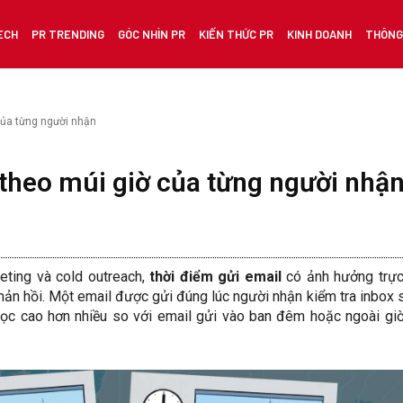
ECH
PR TRENDING
GÓC NHÌN PR
KIẾN THỨC PR
KINH DOANH
THÔNG 
của từng người nhận
theo múi giờ của từng người nhậ
eting và cold outreach,
thời điểm gửi email
có ảnh hưởng trực
hản hồi. Một email được gửi đúng lúc người nhận kiểm tra inbox 
c cao hơn nhiều so với email gửi vào ban đêm hoặc ngoài gi