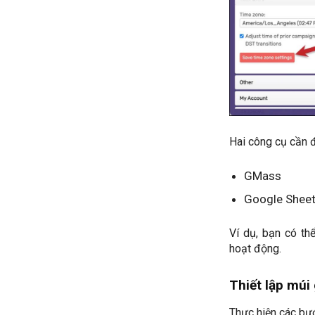
Hai công cụ cần đ
GMass
Google Shee
Ví dụ, bạn có th
hoạt động.
Thiết lập múi
Thực hiện các bư