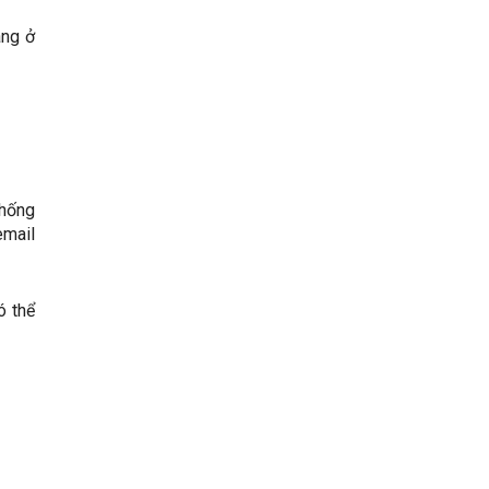
àng ở
thống
email
ó thể