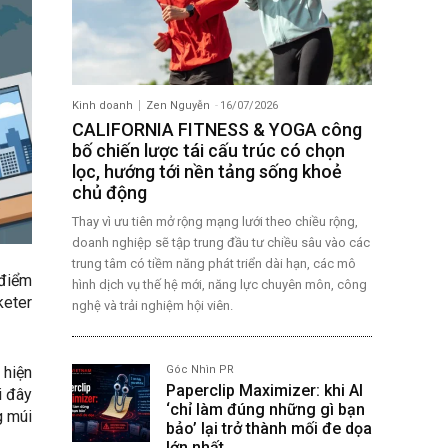
Kinh doanh
Zen Nguyễn
-
16/07/2026
CALIFORNIA FITNESS & YOGA công
bố chiến lược tái cấu trúc có chọn
lọc, hướng tới nền tảng sống khoẻ
chủ động
Thay vì ưu tiên mở rộng mạng lưới theo chiều rộng,
doanh nghiệp sẽ tập trung đầu tư chiều sâu vào các
trung tâm có tiềm năng phát triển dài hạn, các mô
 điểm
hình dịch vụ thế hệ mới, năng lực chuyên môn, công
keter
nghệ và trải nghiệm hội viên.
 hiện
Góc Nhìn PR
Paperclip Maximizer: khi AI
i đây
‘chỉ làm đúng những gì bạn
g múi
bảo’ lại trở thành mối đe dọa
lớn nhất