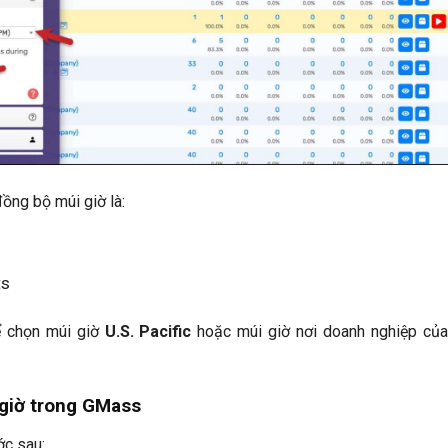
ồng bộ múi giờ là:
ts
ể chọn múi giờ
U.S. Pacific
hoặc múi giờ nơi doanh nghiệp củ
 giờ trong GMass
ớc sau: