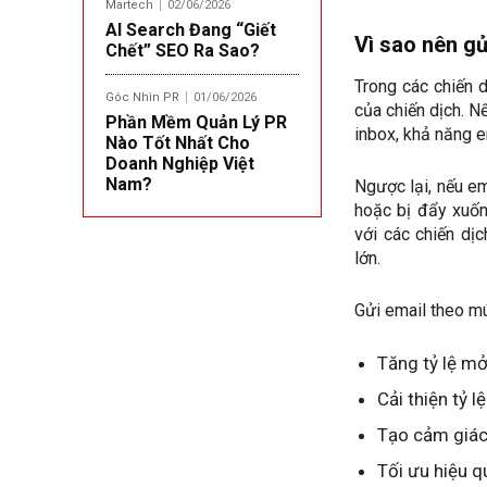
Martech
02/06/2026
AI Search Đang “Giết
Vì sao nên gử
Chết” SEO Ra Sao?
Trong các chiến d
Góc Nhìn PR
01/06/2026
của chiến dịch. N
Phần Mềm Quản Lý PR
inbox, khả năng 
Nào Tốt Nhất Cho
Doanh Nghiệp Việt
Nam?
Ngược lại, nếu em
hoặc bị đẩy xuốn
với các chiến dị
lớn.
Gửi email theo mú
Tăng tỷ lệ mở
Cải thiện tỷ l
Tạo cảm giác 
Tối ưu hiệu q