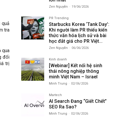
Zen Nguyễn
-
19/06/2026
PR Trending
u quả
Starbucks Korea ‘Tank Day’:
m tra
Khi người làm PR thiếu kiến
thức văn hóa lịch sử và bài
học đắt giá cho PR Việt...
Zen Nguyễn
-
06/06/2026
ỏ qua
g đối
Kinh doanh
á trị
[Webinar] Kết nối hệ sinh
thái nông nghiệp thông
minh Việt Nam – Israel
Minh Trung
-
02/06/2026
Martech
AI Search Đang “Giết Chết”
SEO Ra Sao?
Minh Trung
-
02/06/2026