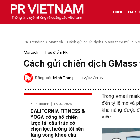
HOME
MART
PR Trending
Martech
Cách gửi chiến dịch GMass theo múi giờ 
Martech
Tiêu điểm PR
Cách gửi chiến dịch GMass 
Đăng bởi
Minh Trung
12/03/2026
Trong email mark
đến tỷ lệ mở và p
Kinh doanh
16/07/2026
khả năng được đọ
CALIFORNIA FITNESS &
việc.
YOGA công bố chiến
lược tái cấu trúc có
chọn lọc, hướng tới nền
tảng sống khoẻ chủ