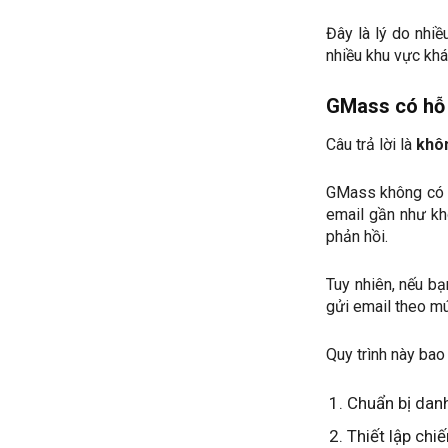
Đây là lý do nhi
nhiều khu vực khác
GMass có hỗ 
Câu trả lời là
khô
GMass không có t
email gần như kh
phản hồi.
Tuy nhiên, nếu b
gửi email theo mú
Quy trình này bao
Chuẩn bị dan
Thiết lập chi