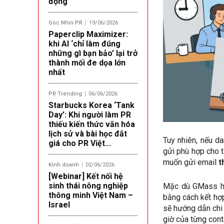
động
Góc Nhìn PR
19/06/2026
Paperclip Maximizer:
khi AI ‘chỉ làm đúng
những gì bạn bảo’ lại trở
thành mối đe dọa lớn
nhất
PR Trending
06/06/2026
Starbucks Korea ‘Tank
Day’: Khi người làm PR
thiếu kiến thức văn hóa
lịch sử và bài học đắt
Tuy nhiên, nếu da
giá cho PR Việt...
gửi phù hợp cho t
muốn gửi email
t
Kinh doanh
02/06/2026
[Webinar] Kết nối hệ
sinh thái nông nghiệp
Mặc dù GMass hiệ
thông minh Việt Nam –
bằng cách kết h
Israel
sẽ hướng dẫn chi 
giờ của từng cont