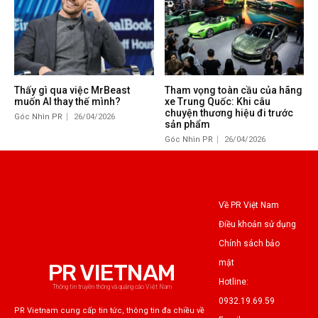
Thấy gì qua việc MrBeast
Tham vọng toàn cầu của hãng
muốn AI thay thế mình?
xe Trung Quốc: Khi câu
chuyện thương hiệu đi trước
Góc Nhìn PR
26/04/2026
sản phẩm
Góc Nhìn PR
26/04/2026
Về PR Việt Nam
Điều khoản sử dụng
Chính sách bảo
mật
PR VIETNAM
Hotline:
Thông tin truyền thông và quảng cáo Việt Nam
0932.19.69.59
PR Vietnam cung cấp tin tức, thông tin đa chiều về