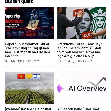
Bài liên quan:
Paperclip Maximizer: khi AI
Starbucks Korea ‘Tank Day’:
‘chỉ làm đúng những gì bạn
Khi người làm PR thiếu kiến
bảo’ lại trở thành mối đe dọa
thức văn hóa lịch sử và bài
lớn nhất
học đắt giá cho PR Việt...
Góc Nhìn PR
19/06/2026
PR Trending
06/06/2026
[Webinar] Kết nối hệ sinh thái
AI Search Đang “Giết Chết”