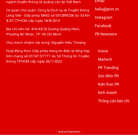
Email:
ngành truyền thông và quảng cáo tại Việt Nam.
hello@prvn.vn
Cơ quan chủ quản: Công ty Dịch vụ và Truyền thông
Làng Việt - Giấy phép ĐKKD số 0312895236 do Sở KH
Instagram
& ĐT TPHCM cấp ngày 18/8/2014.
Facebook
Địa chỉ liên hệ: 416/43/32 Dương Quảng Hàm,
PR Newswire
Phường An Nhơn, TP. Hồ Chí Minh
Chịu trách nhiệm nội dung: Nguyễn Hiếu Thượng
Home
Hoạt động theo Giấy phép trang tin điện tử tổng hợp
trên mạng số 07/GP-STTTT do Sở Thông tin Truyền
Martech
thông TPHCM cấp ngày 26/1/2022.
PR Trending
Góc Nhìn PR
Kiến thức PR
Kinh doanh
Thông cáo báo chí
- Advertisement -