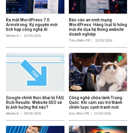
Ra mắt WordPress 7.0
Báo cáo an ninh mạng
Armstrong: Kỷ nguyên mới
WordPress: Hàng loạt lỗ hổng
tích hợp công nghệ AI
mới đe dọa hệ thống website
doanh nghiệp
Martech
22/05/2026
Tiêu điểm PR
22/05/2026
Google chính thức khai tử FAQ
Công nghệ chữa lành Trung
Rich Results: Website SEO sẽ
Quốc: Khi cảm xúc trở thành
bị ảnh hưởng thế nào?
chiến lược cạnh tranh mới
Martech
09/05/2026
Góc Nhìn PR
27/04/2026