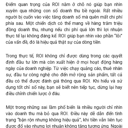
Điểm quan trọng của ROI nằm ở chỗ nó giúp bạn nhìn
xuyên qua những con số doanh thu bề ngoài. Rất nhiều
người bị cuốn vào việc tăng doanh số mà quên mất chi phí
phía sau. Một chiến dịch có thể mang về hàng trăm triệu
đồng doanh thu, nhưng nếu chi phí quá lớn thì lợi nhuận
thực tế lại không đáng kể. ROI giúp bạn nhìn vào phần “lõi”
của vấn đề, đó là hiệu quả thật sự của dòng tiền.
Trong thực tế, ROI không chỉ được dùng trong các quyết
định đầu tư lớn mà còn xuất hiện ở mọi hoạt động hàng
ngày của doanh nghiệp. Từ việc chạy quảng cáo, thuê nhân
sự, đầu tư công nghệ cho đến mở rộng sản phẩm, tất cả
đều có thể được đánh giá thông qua ROI. Khi hiểu và sử
dụng tốt chỉ số này, bạn sẽ biết nên tiếp tục, dừng lại hay
điều chỉnh chiến lược ở đâu.
Một trong những sai lầm phổ biến là nhiều người chỉ nhìn
vào doanh thu mà bỏ qua ROI. Điều này dễ dẫn đến tình
trạng “bận rộn nhưng không hiệu quả”, khi tiền vẫn liên tục
được đổ vào nhưng lợi nhuận không tăng tương ứng. Ngoài