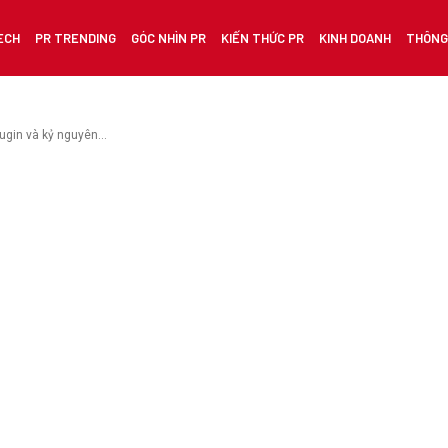
ECH
PR TRENDING
GÓC NHÌN PR
KIẾN THỨC PR
KINH DOANH
THÔNG 
gin và kỷ nguyên...