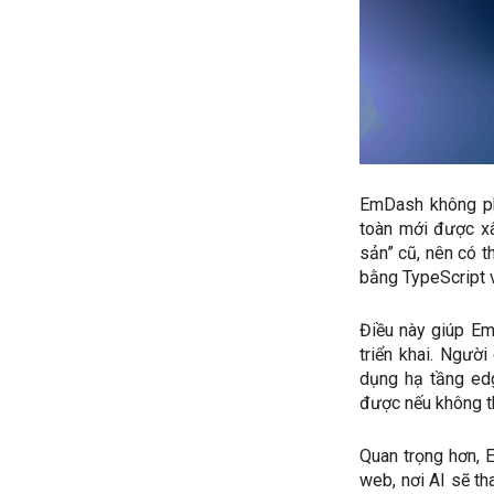
EmDash không ph
toàn mới được xâ
sản” cũ, nên có t
bằng TypeScript v
Điều này giúp Em
triển khai. Người
dụng hạ tầng edg
được nếu không th
Quan trọng hơn, 
web, nơi AI sẽ th