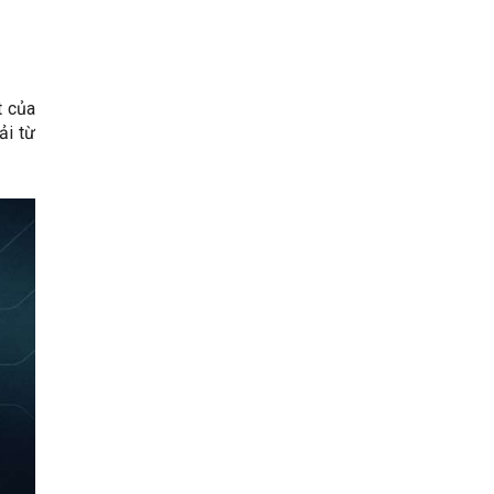
t của
ải từ