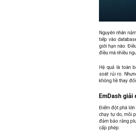
Nguyên nhân nằm 
tiếp vào database
giới hạn nào. Điề
điều mà nhiều ng
Hệ quả là toàn b
soát rủi ro. Nhưn
không hề thay đổi
EmDash giải 
Điểm đột phá lớn 
chạy tự do, mỗi p
đảm bảo rằng plu
cấp phép.