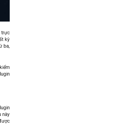
 trực
ất kỳ
ứ ba,
 kiểm
lugin
lugin
u này
 được