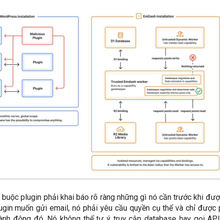
 buộc plugin phải khai báo rõ ràng những gì nó cần trước khi đượ
lugin muốn gửi email, nó phải yêu cầu quyền cụ thể và chỉ được
ành động đó. Nó không thể tự ý truy cập database hay gọi AP