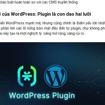
khác biệt hoàn toàn so với các CMS truyền thống.
i của WordPress: Plugin là con dao hai lưỡi
khiến WordPress mạnh mẽ, nhưng cũng chính là điểm yếu lớn nhấ
, phần lớn các lỗ hổng bảo mật đều đến từ plugin, chứ không ph
u này tạo ra một nghịch lý: càng mở rộng, càng rủi ro.