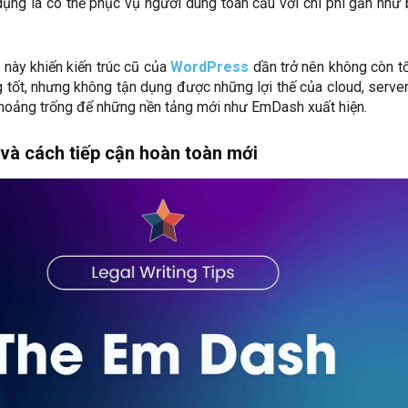
ụng là có thể phục vụ người dùng toàn cầu với chi phí gần như
 này khiến kiến trúc cũ của
WordPress
dần trở nên không còn tố
 tốt, nhưng không tận dụng được những lợi thế của cloud, serve
 khoảng trống để những nền tảng mới như EmDash xuất hiện.
 và cách tiếp cận hoàn toàn mới