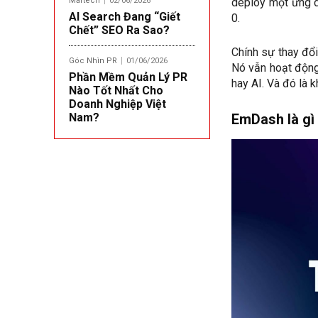
deploy một ứng d
Martech
02/06/2026
AI Search Đang “Giết
0.
Chết” SEO Ra Sao?
Chính sự thay đổi
Góc Nhìn PR
01/06/2026
Nó vẫn hoạt động
Phần Mềm Quản Lý PR
hay AI. Và đó là
Nào Tốt Nhất Cho
Doanh Nghiệp Việt
EmDash là gì
Nam?