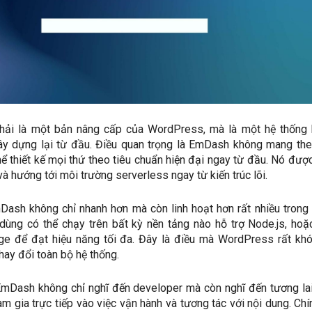
ải là một bản nâng cấp của WordPress, mà là một hệ thống
y dựng lại từ đầu. Điều quan trọng là EmDash không mang the
hể thiết kế mọi thứ theo tiêu chuẩn hiện đại ngay từ đầu. Nó được
à hướng tới môi trường serverless ngay từ kiến trúc lõi.
Dash không chỉ nhanh hơn mà còn linh hoạt hơn rất nhiều trong
 dùng có thể chạy trên bất kỳ nền tảng nào hỗ trợ Node.js, hoặ
e để đạt hiệu năng tối đa. Đây là điều mà WordPress rất kh
ay đổi toàn bộ hệ thống.
EmDash không chỉ nghĩ đến developer mà còn nghĩ đến tương la
am gia trực tiếp vào việc vận hành và tương tác với nội dung. Chí