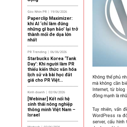
Góc Nhìn PR
19/06/2026
Paperclip Maximizer:
khi AI ‘chỉ làm đúng
những gì bạn bảo’ lại trở
thành mối đe dọa lớn
nhất
PR Trending
06/06/2026
Starbucks Korea ‘Tank
Day’: Khi người làm PR
thiếu kiến thức văn hóa
lịch sử và bài học đắt
Không thể phủ nh
giá cho PR Việt...
mà không cần biế
Internet, từ blog
Kinh doanh
02/06/2026
đồng mạnh là nhữn
[Webinar] Kết nối hệ
sinh thái nông nghiệp
Tuy nhiên, vấn đ
thông minh Việt Nam –
Israel
WordPress ra đời
server, cấu hình