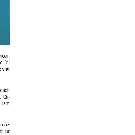
 hoàn
o “di
 viết
 cách
c tận
ó làm
i của
nh tư