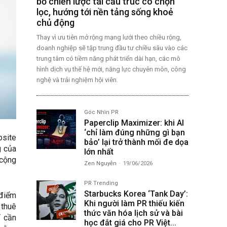
bố chiến lược tái cấu trúc có chọn
lọc, hướng tới nền tảng sống khoẻ
chủ động
Thay vì ưu tiên mở rộng mạng lưới theo chiều rộng,
doanh nghiệp sẽ tập trung đầu tư chiều sâu vào các
trung tâm có tiềm năng phát triển dài hạn, các mô
hình dịch vụ thế hệ mới, năng lực chuyên môn, công
nghệ và trải nghiệm hội viên.
Góc Nhìn PR
Paperclip Maximizer: khi AI
‘chỉ làm đúng những gì bạn
bsite
bảo’ lại trở thành mối đe dọa
g của
lớn nhất
 cộng
Zen Nguyễn
-
19/06/2026
PR Trending
Starbucks Korea ‘Tank Day’:
 điểm
Khi người làm PR thiếu kiến
 thuê
thức văn hóa lịch sử và bài
ỉ cần
học đắt giá cho PR Việt...