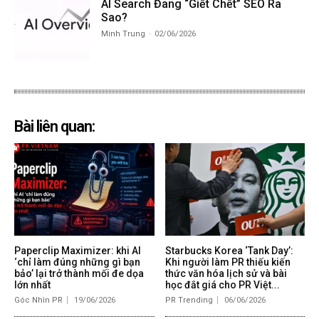
AI Search Đang “Giết Chết” SEO Ra
Sao?
Minh Trung
-
02/06/2026
Bài liên quan:
Paperclip Maximizer: khi AI
Starbucks Korea ‘Tank Day’:
‘chỉ làm đúng những gì bạn
Khi người làm PR thiếu kiến
bảo’ lại trở thành mối đe dọa
thức văn hóa lịch sử và bài
lớn nhất
học đắt giá cho PR Việt...
Góc Nhìn PR
19/06/2026
PR Trending
06/06/2026