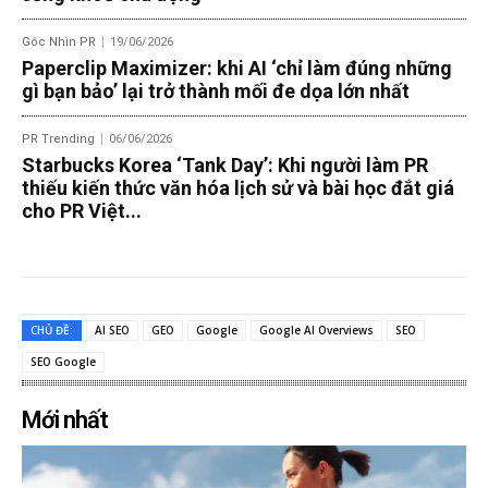
Góc Nhìn PR
19/06/2026
Paperclip Maximizer: khi AI ‘chỉ làm đúng những
gì bạn bảo’ lại trở thành mối đe dọa lớn nhất
PR Trending
06/06/2026
Starbucks Korea ‘Tank Day’: Khi người làm PR
thiếu kiến thức văn hóa lịch sử và bài học đắt giá
cho PR Việt...
CHỦ ĐỀ:
AI SEO
GEO
Google
Google AI Overviews
SEO
SEO Google
Mới nhất