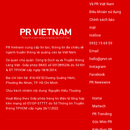
Về PR Việt Nam
Điều khoản sử dụng
Chính sách bảo
mật
PR VIETNAM
Hotline:
Thông tin truyền thông và quảng cáo Việt Nam
0932.19.69.59
PR Vietnam cung cấp tin tức, thông tin đa chiều về
Email:
ngành truyền thông và quảng cáo tại Việt Nam.
hello@prvn.vn
Cơ quan chủ quản: Công ty Dịch vụ và Truyền thông
Làng Việt - Giấy phép ĐKKD số 0312895236 do Sở KH
Instagram
& ĐT TPHCM cấp ngày 18/8/2014.
Facebook
Địa chỉ liên hệ: 416/43/32 Dương Quảng Hàm,
PR Newswire
Phường An Nhơn, TP. Hồ Chí Minh
Chịu trách nhiệm nội dung: Nguyễn Hiếu Thượng
Home
Hoạt động theo Giấy phép trang tin điện tử tổng hợp
trên mạng số 07/GP-STTTT do Sở Thông tin Truyền
Martech
thông TPHCM cấp ngày 26/1/2022.
PR Trending
Góc Nhìn PR
Kiến thức PR