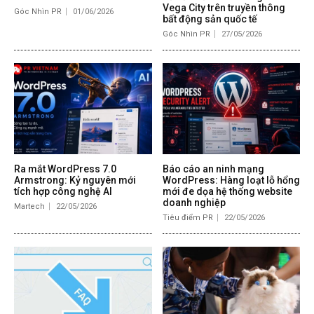
Vega City trên truyền thông
Góc Nhìn PR
01/06/2026
bất động sản quốc tế
Góc Nhìn PR
27/05/2026
Ra mắt WordPress 7.0
Báo cáo an ninh mạng
Armstrong: Kỷ nguyên mới
WordPress: Hàng loạt lỗ hổng
tích hợp công nghệ AI
mới đe dọa hệ thống website
doanh nghiệp
Martech
22/05/2026
Tiêu điểm PR
22/05/2026