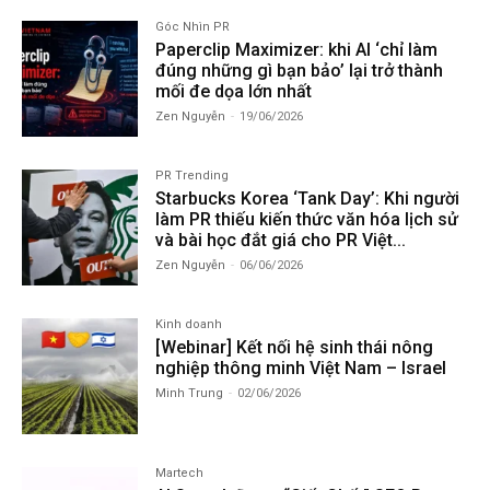
Góc Nhìn PR
Paperclip Maximizer: khi AI ‘chỉ làm
đúng những gì bạn bảo’ lại trở thành
mối đe dọa lớn nhất
Zen Nguyễn
-
19/06/2026
PR Trending
Starbucks Korea ‘Tank Day’: Khi người
làm PR thiếu kiến thức văn hóa lịch sử
và bài học đắt giá cho PR Việt...
Zen Nguyễn
-
06/06/2026
Kinh doanh
[Webinar] Kết nối hệ sinh thái nông
nghiệp thông minh Việt Nam – Israel
Minh Trung
-
02/06/2026
Martech