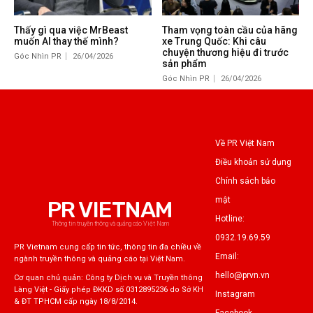
Thấy gì qua việc MrBeast
Tham vọng toàn cầu của hãng
muốn AI thay thế mình?
xe Trung Quốc: Khi câu
chuyện thương hiệu đi trước
Góc Nhìn PR
26/04/2026
sản phẩm
Góc Nhìn PR
26/04/2026
Về PR Việt Nam
Điều khoản sử dụng
Chính sách bảo
mật
PR VIETNAM
Hotline:
Thông tin truyền thông và quảng cáo Việt Nam
0932.19.69.59
PR Vietnam cung cấp tin tức, thông tin đa chiều về
Email:
ngành truyền thông và quảng cáo tại Việt Nam.
hello@prvn.vn
Cơ quan chủ quản: Công ty Dịch vụ và Truyền thông
Làng Việt - Giấy phép ĐKKD số 0312895236 do Sở KH
Instagram
& ĐT TPHCM cấp ngày 18/8/2014.
Facebook