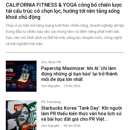
CALIFORNIA FITNESS & YOGA công bố chiến lược
tái cấu trúc có chọn lọc, hướng tới nền tảng sống
khoẻ chủ động
Thay vì ưu tiên mở rộng mạng lưới theo chiều rộng, doanh nghiệp sẽ tập
trung đầu tư chiều sâu vào các trung tâm có tiềm năng phát triển dài
hạn, các mô hình dịch vụ thế hệ mới, năng lực chuyên môn, công nghệ
và trải nghiệm hội viên.
Góc Nhìn PR
Paperclip Maximizer: khi AI ‘chỉ làm
đúng những gì bạn bảo’ lại trở thành
mối đe dọa lớn nhất
Zen Nguyễn
-
19/06/2026
PR Trending
Starbucks Korea ‘Tank Day’: Khi người
làm PR thiếu kiến thức văn hóa lịch sử
và bài học đắt giá cho PR Việt...
Zen Nguyễn
-
06/06/2026