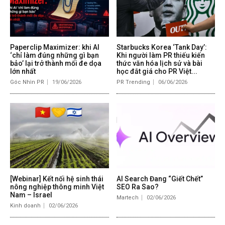
Paperclip Maximizer: khi AI
Starbucks Korea ‘Tank Day’:
‘chỉ làm đúng những gì bạn
Khi người làm PR thiếu kiến
bảo’ lại trở thành mối đe dọa
thức văn hóa lịch sử và bài
lớn nhất
học đắt giá cho PR Việt...
Góc Nhìn PR
19/06/2026
PR Trending
06/06/2026
[Webinar] Kết nối hệ sinh thái
AI Search Đang “Giết Chết”
nông nghiệp thông minh Việt
SEO Ra Sao?
Nam – Israel
Martech
02/06/2026
Kinh doanh
02/06/2026