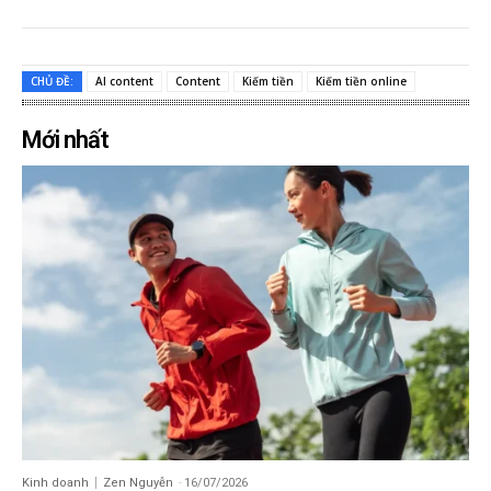
CHỦ ĐỀ:
AI content
Content
Kiếm tiền
Kiếm tiền online
Mới nhất
Kinh doanh
Zen Nguyễn
-
16/07/2026