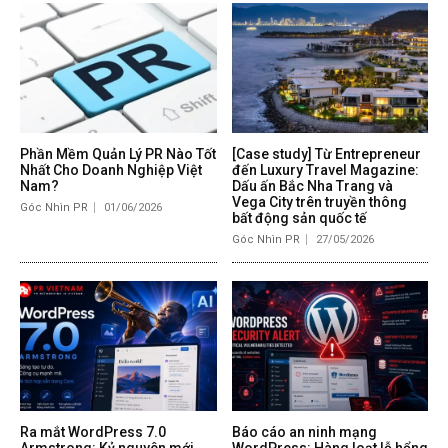
Phần Mềm Quản Lý PR Nào Tốt
[Case study] Từ Entrepreneur
Nhất Cho Doanh Nghiệp Việt
đến Luxury Travel Magazine:
Nam?
Dấu ấn Bắc Nha Trang và
Vega City trên truyền thông
Góc Nhìn PR
01/06/2026
bất động sản quốc tế
Góc Nhìn PR
27/05/2026
Ra mắt WordPress 7.0
Báo cáo an ninh mạng
Armstrong: Kỷ nguyên mới
WordPress: Hàng loạt lỗ hổng