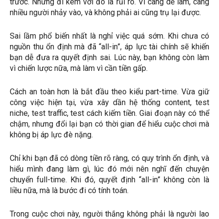
trước. Nhưng đi kèm với đó là rủi ro. Vì càng dễ làm, càng
nhiều người nhảy vào, và không phải ai cũng trụ lại được.
Sai lầm phổ biến nhất là nghỉ việc quá sớm. Khi chưa có
nguồn thu ổn định mà đã “all-in”, áp lực tài chính sẽ khiến
bạn dễ đưa ra quyết định sai. Lúc này, bạn không còn làm
vì chiến lược nữa, mà làm vì cần tiền gấp.
Cách an toàn hơn là bắt đầu theo kiểu part-time. Vừa giữ
công việc hiện tại, vừa xây dần hệ thống content, test
niche, test traffic, test cách kiếm tiền. Giai đoạn này có thể
chậm, nhưng đổi lại bạn có thời gian để hiểu cuộc chơi mà
không bị áp lực đè nặng.
Chỉ khi bạn đã có dòng tiền rõ ràng, có quy trình ổn định, và
hiểu mình đang làm gì, lúc đó mới nên nghĩ đến chuyện
chuyển full-time. Khi đó, quyết định “all-in” không còn là
liều nữa, mà là bước đi có tính toán.
Trong cuộc chơi này, người thắng không phải là người lao