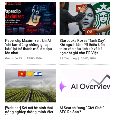
Paperclip Maximizer: khi AI
Starbucks Korea ‘Tank Day’:
‘chỉ làm đúng những gì bạn
Khi người làm PR thiếu kiến
bảo’ lại trở thành mối đe dọa
thức văn hóa lịch sử và bài
lớn nhất
học đắt giá cho PR Việt...
Góc Nhìn PR
19/06/2026
PR Trending
06/06/2026
[Webinar] Kết nối hệ sinh thái
AI Search Đang “Giết Chết”
nông nghiệp thông minh Việt
SEO Ra Sao?