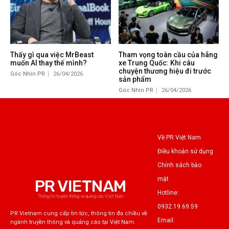
Thấy gì qua việc MrBeast
Tham vọng toàn cầu của hãng
muốn AI thay thế mình?
xe Trung Quốc: Khi câu
chuyện thương hiệu đi trước
Góc Nhìn PR
26/04/2026
sản phẩm
Góc Nhìn PR
26/04/2026
Về PR Việt Nam
Điều khoản sử dụng
Chính sách bảo
mật
PR VIETNAM
Hotline:
Thông tin truyền thông và quảng cáo Việt Nam
0932.19.69.59
PR Vietnam cung cấp tin tức, thông tin đa chiều về
Email:
ngành truyền thông và quảng cáo tại Việt Nam.