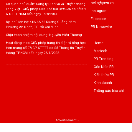
hello@prvn.vn
Cơ quan chủ quản: Công ty Dịch vụ và Truyền thông
Làng Việt - Giấy phép ĐKKD số 0312895236 do Sở KH
Instagram
& ĐT TPHCM cấp ngày 18/8/2014.
Facebook
Địa chỉ liên hệ: 416/43/32 Dương Quảng Hàm,
PR Newswire
Phường An Nhơn, TP. Hồ Chí Minh
Chịu trách nhiệm nội dung: Nguyễn Hiếu Thượng
Home
Hoạt động theo Giấy phép trang tin điện tử tổng hợp
trên mạng số 07/GP-STTTT do Sở Thông tin Truyền
Martech
thông TPHCM cấp ngày 26/1/2022.
PR Trending
Góc Nhìn PR
Kiến thức PR
Kinh doanh
Thông cáo báo chí
- Advertisement -