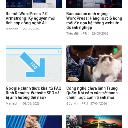
Ra mắt WordPress 7.0
Báo cáo an ninh mạng
Armstrong: Kỷ nguyên mới
WordPress: Hàng loạt lỗ hổng
tích hợp công nghệ AI
mới đe dọa hệ thống website
doanh nghiệp
Martech
22/05/2026
Tiêu điểm PR
22/05/2026
Google chính thức khai tử FAQ
Công nghệ chữa lành Trung
Rich Results: Website SEO sẽ
Quốc: Khi cảm xúc trở thành
bị ảnh hưởng thế nào?
chiến lược cạnh tranh mới
Martech
09/05/2026
Góc Nhìn PR
27/04/2026