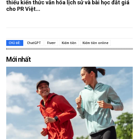
thiếu kiến thức văn hóa lịch sử và bài học đắt giá
cho PR Việt...
CHỦ ĐỀ:
ChatGPT
Fiverr
Kiếm tiền
Kiếm tiền online
Mới nhất