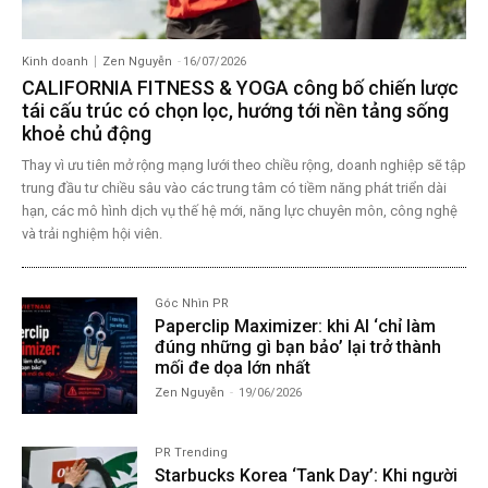
Kinh doanh
Zen Nguyễn
-
16/07/2026
CALIFORNIA FITNESS & YOGA công bố chiến lược
tái cấu trúc có chọn lọc, hướng tới nền tảng sống
khoẻ chủ động
Thay vì ưu tiên mở rộng mạng lưới theo chiều rộng, doanh nghiệp sẽ tập
trung đầu tư chiều sâu vào các trung tâm có tiềm năng phát triển dài
hạn, các mô hình dịch vụ thế hệ mới, năng lực chuyên môn, công nghệ
và trải nghiệm hội viên.
Góc Nhìn PR
Paperclip Maximizer: khi AI ‘chỉ làm
đúng những gì bạn bảo’ lại trở thành
mối đe dọa lớn nhất
Zen Nguyễn
-
19/06/2026
PR Trending
Starbucks Korea ‘Tank Day’: Khi người