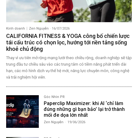
Kinh doanh
Zen Nguyễn
-
16/07/2026
CALIFORNIA FITNESS & YOGA công bố chiến lược
tái cấu trúc có chọn lọc, hướng tới nền tảng sống
khoẻ chủ động
Thay vì ưu tiên mở rộng mạng lưới theo chiều rộng, doanh nghiệp sẽ tập
trung đầu tư chiều sâu vào các trung tâm có tiềm năng phát triển dài
hạn, các mô hình dịch vụ thế hệ mới, năng lực chuyên môn, công nghệ
và trải nghiệm hội viên.
Góc Nhìn PR
Paperclip Maximizer: khi AI ‘chỉ làm
đúng những gì bạn bảo’ lại trở thành
mối đe dọa lớn nhất
Zen Nguyễn
-
19/06/2026