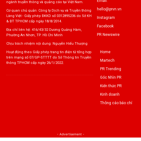
Email:
ngành truyền thông và quảng cáo tại Việt Nam.
hello@prvn.vn
Cơ quan chủ quản: Công ty Dịch vụ và Truyền thông
Làng Việt - Giấy phép ĐKKD số 0312895236 do Sở KH
Instagram
& ĐT TPHCM cấp ngày 18/8/2014.
Facebook
Địa chỉ liên hệ: 416/43/32 Dương Quảng Hàm,
PR Newswire
Phường An Nhơn, TP. Hồ Chí Minh
Chịu trách nhiệm nội dung: Nguyễn Hiếu Thượng
Home
Hoạt động theo Giấy phép trang tin điện tử tổng hợp
trên mạng số 07/GP-STTTT do Sở Thông tin Truyền
Martech
thông TPHCM cấp ngày 26/1/2022.
PR Trending
Góc Nhìn PR
Kiến thức PR
Kinh doanh
Thông cáo báo chí
- Advertisement -