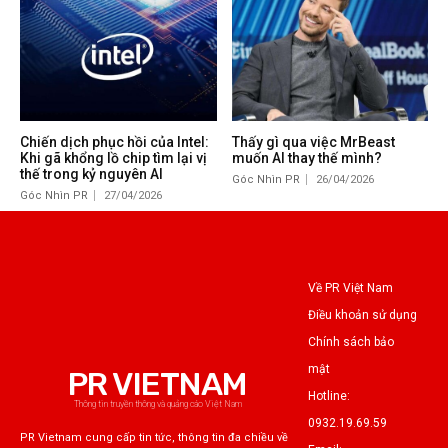
Chiến dịch phục hồi của Intel:
Thấy gì qua việc MrBeast
Khi gã khổng lồ chip tìm lại vị
muốn AI thay thế mình?
thế trong kỷ nguyên AI
Góc Nhìn PR
26/04/2026
Góc Nhìn PR
27/04/2026
Về PR Việt Nam
Điều khoản sử dụng
Chính sách bảo
mật
PR VIETNAM
Hotline:
Thông tin truyền thông và quảng cáo Việt Nam
0932.19.69.59
PR Vietnam cung cấp tin tức, thông tin đa chiều về