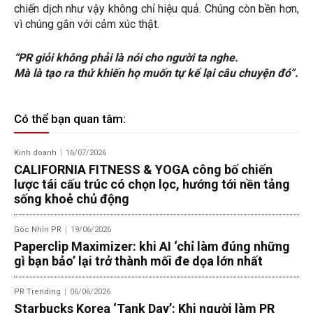
chiến dịch như vậy không chỉ hiệu quả. Chúng còn bền hơn,
vì chúng gắn với cảm xúc thật.
“PR giỏi không phải là nói cho người ta nghe.
Mà là tạo ra thứ khiến họ muốn tự kể lại câu chuyện đó”.
Có thể bạn quan tâm:
Kinh doanh
16/07/2026
CALIFORNIA FITNESS & YOGA công bố chiến
lược tái cấu trúc có chọn lọc, hướng tới nền tảng
sống khoẻ chủ động
Góc Nhìn PR
19/06/2026
Paperclip Maximizer: khi AI ‘chỉ làm đúng những
gì bạn bảo’ lại trở thành mối đe dọa lớn nhất
PR Trending
06/06/2026
Starbucks Korea ‘Tank Day’: Khi người làm PR