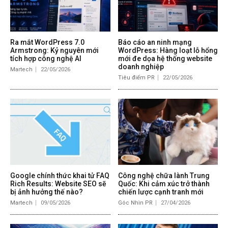
Ra mắt WordPress 7.0
Báo cáo an ninh mạng
Armstrong: Kỷ nguyên mới
WordPress: Hàng loạt lỗ hổng
tích hợp công nghệ AI
mới đe dọa hệ thống website
doanh nghiệp
Martech
22/05/2026
Tiêu điểm PR
22/05/2026
Google chính thức khai tử FAQ
Công nghệ chữa lành Trung
Rich Results: Website SEO sẽ
Quốc: Khi cảm xúc trở thành
bị ảnh hưởng thế nào?
chiến lược cạnh tranh mới
Martech
09/05/2026
Góc Nhìn PR
27/04/2026