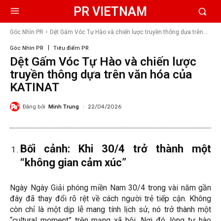
PR VIETNAM
Góc Nhìn PR
Dệt Gấm Vóc Tự Hào và chiến lược truyền thông dựa trên...
Góc Nhìn PR
Tiêu điểm PR
Dệt Gấm Vóc Tự Hào và chiến lược
truyền thông dựa trên văn hóa của
KATINAT
Đăng bởi
Minh Trung
22/04/2026
Bối cảnh: Khi 30/4 trở thành một
“không gian cảm xúc”
Ngày Ngày Giải phóng miền Nam 30/4 trong vài năm gần
đây đã thay đổi rõ rệt về cách người trẻ tiếp cận. Không
còn chỉ là một dịp lễ mang tính lịch sử, nó trở thành một
“cultural moment” trên mạng xã hội. Nơi đó, lòng tự hào