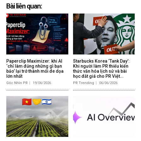
Bài liên quan:
Paperclip Maximizer: khi AI
Starbucks Korea ‘Tank Day’:
‘chỉ làm đúng những gì bạn
Khi người làm PR thiếu kiến
bảo’ lại trở thành mối đe dọa
thức văn hóa lịch sử và bài
lớn nhất
học đắt giá cho PR Việt...
Góc Nhìn PR
19/06/2026
PR Trending
06/06/2026