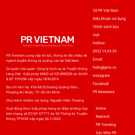
Về PR Việt Nam
Điều khoản sử dụng
Chính sách bảo
mật
PR VIETNAM
Hotline:
Thông tin truyền thông và quảng cáo Việt Nam
0932.19.69.59
PR Vietnam cung cấp tin tức, thông tin đa chiều về
Email:
ngành truyền thông và quảng cáo tại Việt Nam.
hello@prvn.vn
Cơ quan chủ quản: Công ty Dịch vụ và Truyền thông
Làng Việt - Giấy phép ĐKKD số 0312895236 do Sở KH
Instagram
& ĐT TPHCM cấp ngày 18/8/2014.
Facebook
Địa chỉ liên hệ: 416/43/32 Dương Quảng Hàm,
PR Newswire
Phường An Nhơn, TP. Hồ Chí Minh
Chịu trách nhiệm nội dung: Nguyễn Hiếu Thượng
Home
Hoạt động theo Giấy phép trang tin điện tử tổng hợp
trên mạng số 07/GP-STTTT do Sở Thông tin Truyền
Martech
thông TPHCM cấp ngày 26/1/2022.
PR Trending
Góc Nhìn PR