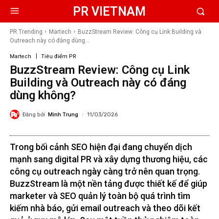
PR VIETNAM
PR Trending
Martech
BuzzStream Review: Công cụ Link Building và
Outreach này có đáng dùng...
Martech
Tiêu điểm PR
BuzzStream Review: Công cụ Link
Building và Outreach này có đáng
dùng không?
Đăng bởi
Minh Trung
11/03/2026
Trong bối cảnh SEO hiện đại đang chuyển dịch
mạnh sang digital PR và xây dựng thương hiệu, các
công cụ outreach ngày càng trở nên quan trọng.
BuzzStream là một nền tảng được thiết kế để giúp
marketer và SEO quản lý toàn bộ quá trình tìm
kiếm nhà báo, gửi email outreach và theo dõi kết