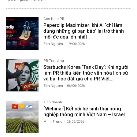
Góc Nhìn PR
Paperclip Maximizer: khi AI ‘chỉ làm
đúng những gì bạn bảo’ lại trở thành
mối đe dọa lớn nhất
Zen Nguyễn
-
19/06/2026
PR Trending
Starbucks Korea ‘Tank Day’: Khi người
làm PR thiếu kiến thức văn hóa lịch sử
và bài học đắt giá cho PR Việt...
Zen Nguyễn
-
06/06/2026
Kinh doanh
[Webinar] Kết nối hệ sinh thái nông
nghiệp thông minh Việt Nam – Israel
Minh Trung
-
02/06/2026