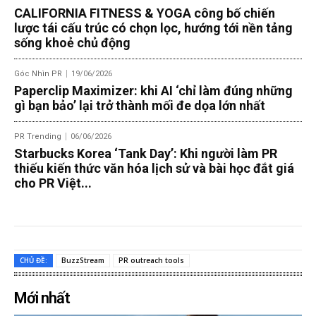
CALIFORNIA FITNESS & YOGA công bố chiến
lược tái cấu trúc có chọn lọc, hướng tới nền tảng
sống khoẻ chủ động
Góc Nhìn PR
19/06/2026
Paperclip Maximizer: khi AI ‘chỉ làm đúng những
gì bạn bảo’ lại trở thành mối đe dọa lớn nhất
PR Trending
06/06/2026
Starbucks Korea ‘Tank Day’: Khi người làm PR
thiếu kiến thức văn hóa lịch sử và bài học đắt giá
cho PR Việt...
CHỦ ĐỀ:
BuzzStream
PR outreach tools
Mới nhất