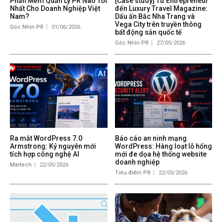
Phần Mềm Quản Lý PR Nào Tốt
[Case study] Từ Entrepreneur
Nhất Cho Doanh Nghiệp Việt
đến Luxury Travel Magazine:
Nam?
Dấu ấn Bắc Nha Trang và
Vega City trên truyền thông
Góc Nhìn PR
01/06/2026
bất động sản quốc tế
Góc Nhìn PR
27/05/2026
Ra mắt WordPress 7.0
Báo cáo an ninh mạng
Armstrong: Kỷ nguyên mới
WordPress: Hàng loạt lỗ hổng
tích hợp công nghệ AI
mới đe dọa hệ thống website
doanh nghiệp
Martech
22/05/2026
Tiêu điểm PR
22/05/2026