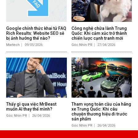
Google chính thức khai tử FAQ
Công nghệ chữa lành Trung
Rich Results: Website SEO sẽ
Quốc: Khi cảm xúc trở thành
bị ảnh hưởng thế nào?
chiến lược cạnh tranh mới
Martech
09/05/2026
Góc Nhìn PR
27/04/2026
Thấy gì qua việc MrBeast
Tham vọng toàn cầu của hãng
muốn AI thay thế mình?
xe Trung Quốc: Khi câu
chuyện thương hiệu đi trước
Góc Nhìn PR
26/04/2026
sản phẩm
Góc Nhìn PR
26/04/2026