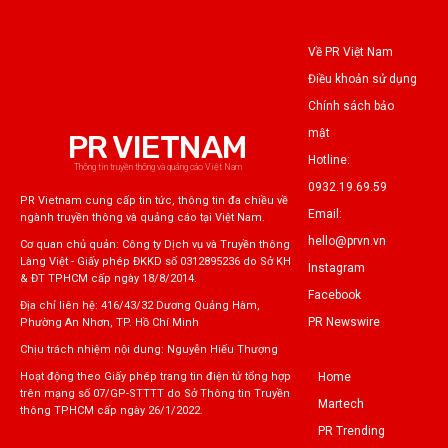
Về PR Việt Nam
Điều khoản sử dụng
Chính sách bảo
mật
PR VIETNAM
Hotline:
Thông tin truyền thông và quảng cáo Việt Nam
0932.19.69.59
PR Vietnam cung cấp tin tức, thông tin đa chiều về
Email:
ngành truyền thông và quảng cáo tại Việt Nam.
hello@prvn.vn
Cơ quan chủ quản: Công ty Dịch vụ và Truyền thông
Làng Việt - Giấy phép ĐKKD số 0312895236 do Sở KH
Instagram
& ĐT TPHCM cấp ngày 18/8/2014.
Facebook
Địa chỉ liên hệ: 416/43/32 Dương Quảng Hàm,
PR Newswire
Phường An Nhơn, TP. Hồ Chí Minh
Chịu trách nhiệm nội dung: Nguyễn Hiếu Thượng
Home
Hoạt động theo Giấy phép trang tin điện tử tổng hợp
trên mạng số 07/GP-STTTT do Sở Thông tin Truyền
Martech
thông TPHCM cấp ngày 26/1/2022.
PR Trending