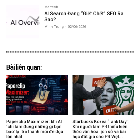
Martech
AI Search Đang “Giết Chết” SEO Ra
Sao?
Minh Trung
-
02/06/2026
Bài liên quan:
Paperclip Maximizer: khi AI
Starbucks Korea ‘Tank Day’:
‘chỉ làm đúng những gì bạn
Khi người làm PR thiếu kiến
bảo’ lại trở thành mối đe dọa
thức văn hóa lịch sử và bài
lớn nhất
học đắt giá cho PR Việt...