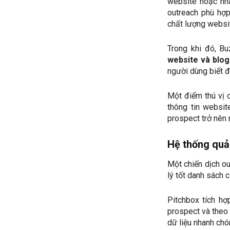
website hoặc nhà
outreach phù hợp
chất lượng websit
Trong khi đó, B
website và blo
người dùng biết đã
Một điểm thú vị 
thông tin websit
prospect trở nên 
Hệ thống quả
Một chiến dịch ou
lý tốt danh sách c
Pitchbox tích hợ
prospect và theo 
dữ liệu nhanh chón