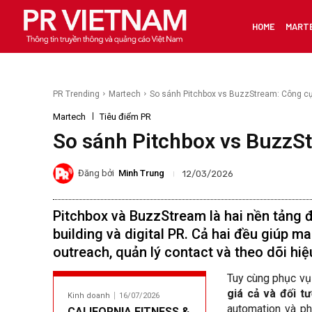
HOME
MART
PR Trending
Martech
So sánh Pitchbox vs BuzzStream: Công cụ
Martech
Tiêu điểm PR
So sánh Pitchbox vs BuzzSt
Đăng bởi
Minh Trung
12/03/2026
Pitchbox và BuzzStream là hai nền tảng đ
building và digital PR. Cả hai đều giúp m
outreach, quản lý contact và theo dõi hiệ
Tuy cùng phục vụ 
giá cả và đối t
Kinh doanh
16/07/2026
automation và ph
CALIFORNIA FITNESS &