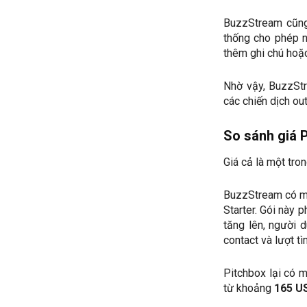
BuzzStream cũng
thống cho phép n
thêm ghi chú hoặc
Nhờ vậy, BuzzStr
các chiến dịch ou
So sánh giá 
Giá cả là một tro
BuzzStream có mứ
Starter. Gói này 
tăng lên, người 
contact và lượt t
Pitchbox lại có 
từ khoảng
165 U