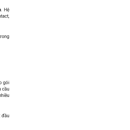
m
. Hệ
tact,
trong
o gói
u cầu
nhiều
t đầu