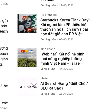
thiết
Zen Nguyễn
-
19/06/2026
PR Trending
Starbucks Korea ‘Tank Day’:
, gửi
Khi người làm PR thiếu kiến
 báo.
thức văn hóa lịch sử và bài
reach
học đắt giá cho PR Việt...
Zen Nguyễn
-
06/06/2026
hướng
Kinh doanh
reach
[Webinar] Kết nối hệ sinh
thái nông nghiệp thông
 giản
minh Việt Nam – Israel
g.
Minh Trung
-
02/06/2026
Martech
AI Search Đang “Giết Chết”
là hệ
SEO Ra Sao?
Minh Trung
-
02/06/2026
 các
 hoặc