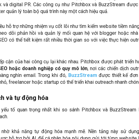
k và digital PR. Các công cụ như Pitchbox và BuzzStream được 
er quản lý toàn bộ quá trình này một cách hiệu quả.
ều hỗ trợ những nhiệm vụ cốt lõi như tìm kiếm website tiềm năng
theo dõi phản hồi và quản lý mối quan hệ với blogger hoặc nhà
EO có thể tiết kiệm rất nhiều thời gian so với việc thực hiện out
iếp cận của hai công cụ lại khác nhau. Pitchbox được phát triển 
SEO hoặc doanh nghiệp có quy mô lớn
, nơi các chiến dịch out
àng nghìn email. Trong khi đó,
BuzzStream
được thiết kế đơn
hỏ, freelancer hoặc startup có thể triển khai outreach nhanh chón
ch và tự động hóa
yếu tố quan trọng nhất khi so sánh Pitchbox và BuzzStream 
ach.
t nhờ khả năng tự động hóa mạnh mẽ. Nền tảng này sử dụng
ược hỗ trợ bởi AI để cá nhân hóa nội dung gửi tới từng website