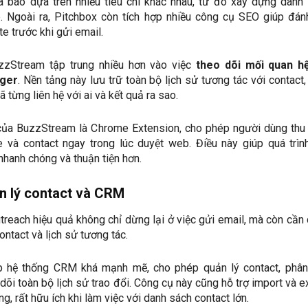
 báo dựa trên nhiều tiêu chí khác nhau, từ đó xây dựng danh
. Ngoài ra, Pitchbox còn tích hợp nhiều công cụ SEO giúp đán
e trước khi gửi email.
uzzStream tập trung nhiều hơn vào việc
theo dõi mối quan hệ
gger
. Nền tảng này lưu trữ toàn bộ lịch sử tương tác với contact,
 từng liên hệ với ai và kết quả ra sao.
của BuzzStream là Chrome Extension, cho phép người dùng thu
e và contact ngay trong lúc duyệt web. Điều này giúp quá trìn
nhanh chóng và thuận tiện hơn.
n lý contact và CRM
treach hiệu quả không chỉ dừng lại ở việc gửi email, mà còn cần
ontact và lịch sử tương tác.
p hệ thống CRM khá mạnh mẽ, cho phép quản lý contact, phân
dõi toàn bộ lịch sử trao đổi. Công cụ này cũng hỗ trợ import và e
g, rất hữu ích khi làm việc với danh sách contact lớn.