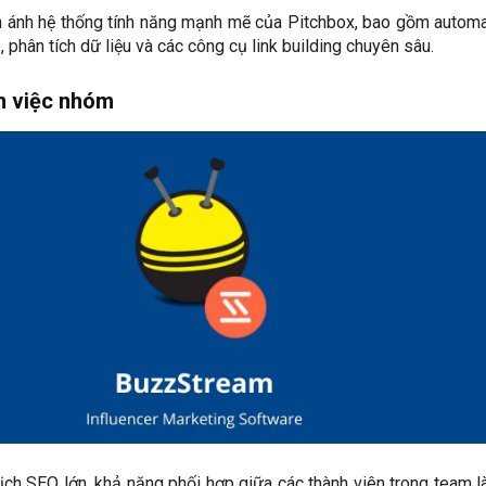
 ánh hệ thống tính năng mạnh mẽ của Pitchbox, bao gồm automa
, phân tích dữ liệu và các công cụ link building chuyên sâu.
m việc nhóm
ịch SEO lớn, khả năng phối hợp giữa các thành viên trong team l