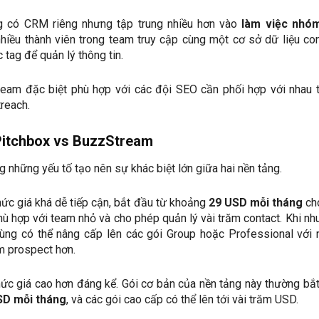
 có CRM riêng nhưng tập trung nhiều hơn vào
làm việc nhó
hiều thành viên trong team truy cập cùng một cơ sở dữ liệu con
 tag để quản lý thông tin.
eam đặc biệt phù hợp với các đội SEO cần phối hợp với nhau 
treach.
Pitchbox vs BuzzStream
ng những yếu tố tạo nên sự khác biệt lớn giữa hai nền tảng.
c giá khá dễ tiếp cận, bắt đầu từ khoảng
29 USD mỗi tháng
ch
phù hợp với team nhỏ và cho phép quản lý vài trăm contact. Khi nh
dùng có thể nâng cấp lên các gói Group hoặc Professional với 
ìm prospect hơn.
mức giá cao hơn đáng kể. Gói cơ bản của nền tảng này thường bắ
SD mỗi tháng
, và các gói cao cấp có thể lên tới vài trăm USD.