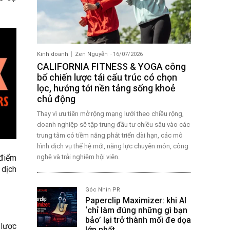
Kinh doanh
Zen Nguyễn
-
16/07/2026
CALIFORNIA FITNESS & YOGA công
bố chiến lược tái cấu trúc có chọn
lọc, hướng tới nền tảng sống khoẻ
chủ động
Thay vì ưu tiên mở rộng mạng lưới theo chiều rộng,
doanh nghiệp sẽ tập trung đầu tư chiều sâu vào các
trung tâm có tiềm năng phát triển dài hạn, các mô
hình dịch vụ thế hệ mới, năng lực chuyên môn, công
nghệ và trải nghiệm hội viên.
 điểm
 dịch
Góc Nhìn PR
Paperclip Maximizer: khi AI
‘chỉ làm đúng những gì bạn
bảo’ lại trở thành mối đe dọa
 lược
lớn nhất