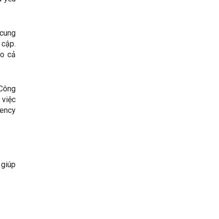
 cung
 cập.
ho cả
 Công
 việc
gency
 giúp