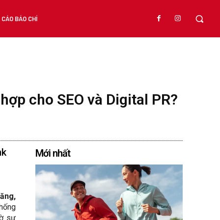
CÁO BÁO CHÍ
hợp cho SEO và Digital PR?
nk
Mới nhất
năng,
thống
hờ sự