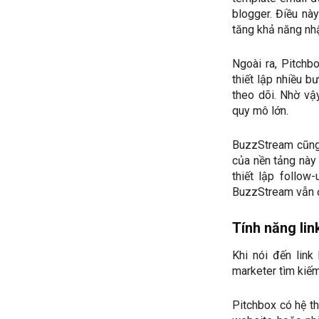
blogger. Điều nà
tăng khả năng nh
Ngoài ra, Pitchb
thiết lập nhiều 
theo dõi. Nhờ vậ
quy mô lớn.
BuzzStream cũng 
của nền tảng này 
thiết lập follow
BuzzStream vẫn đá
Tính năng lin
Khi nói đến link
marketer tìm kiếm
Pitchbox có hệ t