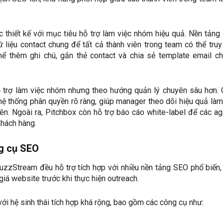
thiết kế với mục tiêu hỗ trợ làm việc nhóm hiệu quả. Nền tảng
liệu contact chung để tất cả thành viên trong team có thể truy
ể thêm ghi chú, gắn thẻ contact và chia sẻ template email c
 trợ làm việc nhóm nhưng theo hướng quản lý chuyên sâu hơn.
ệ thống phân quyền rõ ràng, giúp manager theo dõi hiệu quả làm
ên. Ngoài ra, Pitchbox còn hỗ trợ báo cáo white-label để các a
khách hàng.
g cụ SEO
uzzStream đều hỗ trợ tích hợp với nhiều nền tảng SEO phổ biến,
iá website trước khi thực hiện outreach.
với hệ sinh thái tích hợp khá rộng, bao gồm các công cụ như: