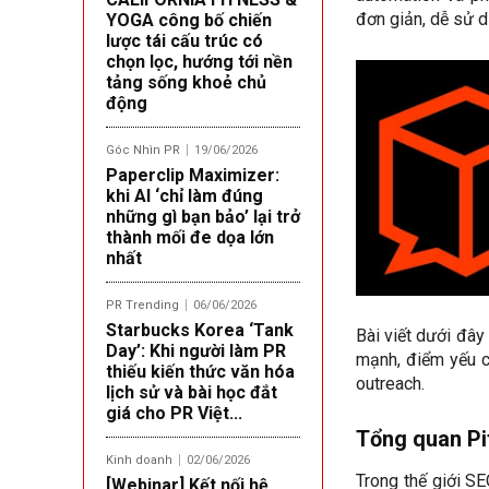
đơn giản, dễ sử d
YOGA công bố chiến
lược tái cấu trúc có
chọn lọc, hướng tới nền
tảng sống khoẻ chủ
động
Góc Nhìn PR
19/06/2026
Paperclip Maximizer:
khi AI ‘chỉ làm đúng
những gì bạn bảo’ lại trở
thành mối đe dọa lớn
nhất
PR Trending
06/06/2026
Starbucks Korea ‘Tank
Bài viết dưới đây 
Day’: Khi người làm PR
mạnh, điểm yếu c
thiếu kiến thức văn hóa
outreach.
lịch sử và bài học đắt
giá cho PR Việt...
Tổng quan P
Kinh doanh
02/06/2026
Trong thế giới SE
[Webinar] Kết nối hệ