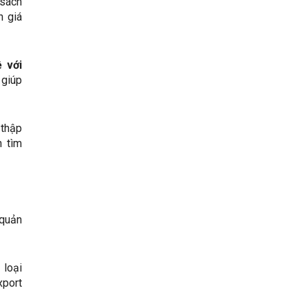
 sách
h giá
 với
 giúp
 thập
h tìm
 quản
 loại
xport