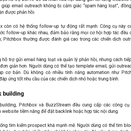
y giúp email outreach không bị cảm giác “spam hàng loạt”, đồng
ận được phản hồi.
ox còn có hệ thống follow-up tự động rất mạnh. Công cụ này c
bước follow-up khác nhau, đảm bảo rằng mọi cơ hội hợp tác đều
y, Pitchbox thường được đánh giá cao trong các chiến dịch out
hỗ trợ gửi email hàng loạt và quản lý phản hồi, nhưng cách tiế
đơn giản hơn. Người dùng có thể tạo template email, gửi outrea
-up cơ bản. Dù không có nhiều tính năng automation như Pitc
p ứng tốt nhu cầu của các chiến dịch nhỏ hoặc trung bình.
k building
 building, Pitchbox và BuzzStream đều cung cấp các công cụ
 website tiềm năng để đặt backlink hoặc hợp tác nội dung.
hống tìm kiếm prospect khá mạnh mẽ. Người dùng có thể tìm blo