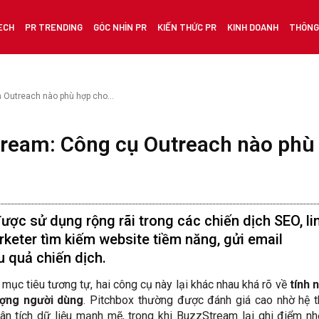
ECH
PR TRENDING
GÓC NHÌN PR
KIẾN THỨC PR
KINH DOANH
THÔNG 
 Outreach nào phù hợp cho...
ream: Công cụ Outreach nào phù 
ược sử dụng rộng rãi trong các chiến dịch SEO, li
arketer tìm kiếm website tiềm năng, gửi email
u quả chiến dịch.
mục tiêu tương tự, hai công cụ này lại khác nhau khá rõ về
tính 
ượng người dùng
. Pitchbox thường được đánh giá cao nhờ hệ 
ân tích dữ liệu mạnh mẽ, trong khi BuzzStream lại ghi điểm n