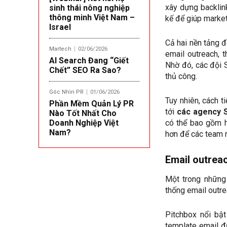
xây dựng backlin
sinh thái nông nghiệp
thông minh Việt Nam –
kế để giúp market
Israel
Cả hai nền tảng đ
Martech
02/06/2026
email outreach, 
AI Search Đang “Giết
Nhờ đó, các đội S
Chết” SEO Ra Sao?
thủ công.
Góc Nhìn PR
01/06/2026
Tuy nhiên, cách t
Phần Mềm Quản Lý PR
tới
các agency 
Nào Tốt Nhất Cho
Doanh Nghiệp Việt
có thể bao gồm h
Nam?
hơn để các team n
Email outrea
Một trong những 
thống email outre
Pitchbox nổi bậ
template email đ