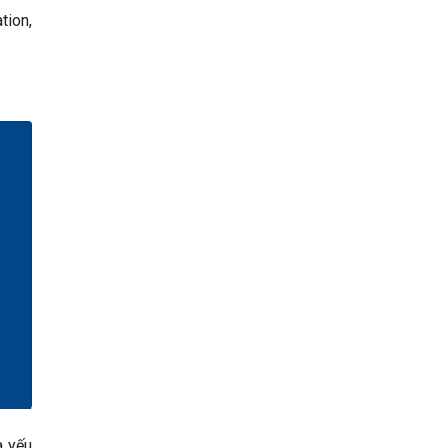
tion,
à yếu