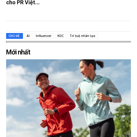
cho PR Việt...
CHỦ ĐỀ:
AI
Influencer
KOC
Trí tuệ nhân tạo
Mới nhất