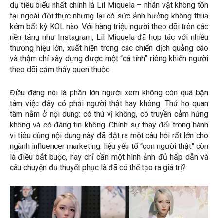
dụ tiêu biểu nhất chính là Lil Miquela – nhân vật không tồn
tại ngoài đời thực nhưng lại có sức ảnh hưởng không thua
kém bất kỳ KOL nào. Với hàng triệu người theo dõi trên các
nền tảng như Instagram, Lil Miquela đã hợp tác với nhiều
thương hiệu lớn, xuất hiện trong các chiến dịch quảng cáo
và thậm chí xây dựng được một “cá tính” riêng khiến người
theo dõi cảm thấy quen thuộc.
Điều đáng nói là phần lớn người xem không còn quá bận
tâm việc đây có phải người thật hay không. Thứ họ quan
tâm nằm ở nội dung: có thú vị không, có truyền cảm hứng
không và có đáng tin không. Chính sự thay đổi trong hành
vi tiêu dùng nội dung này đã đặt ra một câu hỏi rất lớn cho
ngành influencer marketing: liệu yếu tố “con người thật” còn
là điều bắt buộc, hay chỉ cần một hình ảnh đủ hấp dẫn và
câu chuyện đủ thuyết phục là đã có thể tạo ra giá trị?