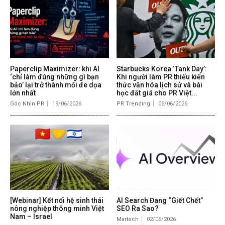
Paperclip Maximizer: khi AI
Starbucks Korea ‘Tank Day’:
‘chỉ làm đúng những gì bạn
Khi người làm PR thiếu kiến
bảo’ lại trở thành mối đe dọa
thức văn hóa lịch sử và bài
lớn nhất
học đắt giá cho PR Việt...
Góc Nhìn PR
19/06/2026
PR Trending
06/06/2026
[Webinar] Kết nối hệ sinh thái
AI Search Đang “Giết Chết”
nông nghiệp thông minh Việt
SEO Ra Sao?
Nam – Israel
Martech
02/06/2026