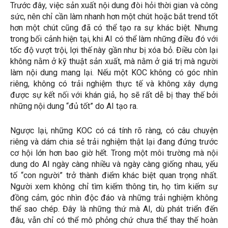
Trước đây, việc sản xuất nội dung đòi hỏi thời gian và công
sức, nên chỉ cần làm nhanh hơn một chút hoặc bắt trend tốt
hơn một chút cũng đã có thể tạo ra sự khác biệt. Nhưng
trong bối cảnh hiện tại, khi AI có thể làm những điều đó với
tốc độ vượt trội, lợi thế này gần như bị xóa bỏ. Điều còn lại
không nằm ở kỹ thuật sản xuất, mà nằm ở giá trị mà người
làm nội dung mang lại. Nếu một KOC không có góc nhìn
riêng, không có trải nghiệm thực tế và không xây dựng
được sự kết nối với khán giả, họ sẽ rất dễ bị thay thế bởi
những nội dung “đủ tốt” do AI tạo ra.
Ngược lại, những KOC có cá tính rõ ràng, có câu chuyện
riêng và dám chia sẻ trải nghiệm thật lại đang đứng trước
cơ hội lớn hơn bao giờ hết. Trong một môi trường mà nội
dung do AI ngày càng nhiều và ngày càng giống nhau, yếu
tố “con người” trở thành điểm khác biệt quan trọng nhất.
Người xem không chỉ tìm kiếm thông tin, họ tìm kiếm sự
đồng cảm, góc nhìn độc đáo và những trải nghiệm không
thể sao chép. Đây là những thứ mà AI, dù phát triển đến
đâu, vẫn chỉ có thể mô phỏng chứ chưa thể thay thế hoàn