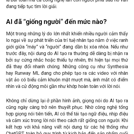
đang tiếp tục tìm lời giải.
AI đã “giống người” đến mức nào?
Một trong những lý do lớn nhất khiến nhiều người cảm thấy
lo ngại về sự phát triển của trí tuệ nhân tạo nằm ở việc ranh
giới giữa “máy” và “người” đang dần bị xóa nhòa. Nếu như
trước đây, nội dung do AI tạo ra thường dễ dàng bị nhận ra
bởi sự cứng nhắc hoặc thiếu tự nhiên, thì hiện tại mọi thứ
đã thay đổi nhanh chóng. Những công cụ như Synthesia
hay Runway ML đang cho phép tạo ra các video với nhân
vật ảo có biểu cảm khuôn mặt mượt mà, ánh mắt có điểm
nhìn và cử động môi gần như khớp hoàn toàn với lời nói.
Không chỉ dừng lại ở phần hình ảnh, giọng nói do AI tạo ra
cũng ngày càng trở nên thuyết phục. Nhờ công nghệ tổng
hợp giọng nói tiên tiến, AI có thể tái tạo ngữ điệu, nhịp điệu
và cảm xúc trong lời nói theo cách rất giống con người. Khi
kết hợp với khả năng viết nội dung từ các hệ thống như
ChatGPT, toàn bộ quy trình từ kịch bản đến sản phẩm cuối