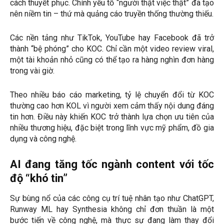
cách thuyết phục. Chính yếu tố “người thật việc thật” đã tạo
nên niềm tin – thứ mà quảng cáo truyền thống thường thiếu.
Các nền tảng như TikTok, YouTube hay Facebook đã trở
thành “bệ phóng” cho KOC. Chỉ cần một video review viral,
một tài khoản nhỏ cũng có thể tạo ra hàng nghìn đơn hàng
trong vài giờ.
Theo nhiều báo cáo marketing, tỷ lệ chuyển đổi từ KOC
thường cao hơn KOL vì người xem cảm thấy nội dung đáng
tin hơn. Điều này khiến KOC trở thành lựa chọn ưu tiên của
nhiều thương hiệu, đặc biệt trong lĩnh vực mỹ phẩm, đồ gia
dụng và công nghệ.
AI đang tăng tốc ngành content với tốc
độ “khó tin”
Sự bùng nổ của các công cụ trí tuệ nhân tạo như ChatGPT,
Runway ML hay Synthesia không chỉ đơn thuần là một
bước tiến về công nghệ, mà thực sự đang làm thay đổi