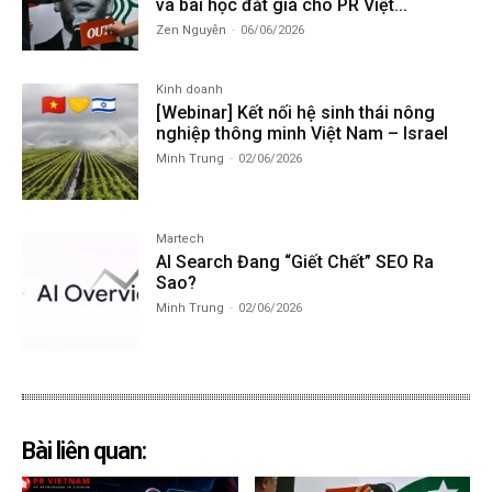
và bài học đắt giá cho PR Việt...
Zen Nguyễn
-
06/06/2026
Kinh doanh
[Webinar] Kết nối hệ sinh thái nông
nghiệp thông minh Việt Nam – Israel
Minh Trung
-
02/06/2026
Martech
AI Search Đang “Giết Chết” SEO Ra
Sao?
Minh Trung
-
02/06/2026
Bài liên quan: