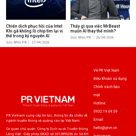
Chiến dịch phục hồi của Intel:
Thấy gì qua việc MrBeast
Khi gã khổng lồ chip tìm lại vị
muốn AI thay thế mình?
thế trong kỷ nguyên AI
Góc Nhìn PR
26/04/2026
Góc Nhìn PR
27/04/2026
Về PR Việt Nam
Điều khoản sử dụng
Chính sách bảo
mật
PR VIETNAM
Hotline:
Thông tin truyền thông và quảng cáo Việt Nam
0932.19.69.59
PR Vietnam cung cấp tin tức, thông tin đa chiều về
Email:
ngành truyền thông và quảng cáo tại Việt Nam.
hello@prvn.vn
Cơ quan chủ quản: Công ty Dịch vụ và Truyền thông
Làng Việt - Giấy phép ĐKKD số 0312895236 do Sở KH
Instagram