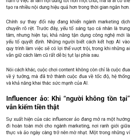
nằm ở việc ai làm nội dung tốt hơn một chút, mà là ai có thể
tạo ra nhiều nội dung hiệu quả hơn trong thời gian ngắn hơn.
Chính sự thay đổi này đang khiến ngành marketing dịch
chuyển rõ rệt. Trước đây, yếu tố sáng tạo cá nhân là trung
tâm, nhưng hiện tại, khả năng tận dụng công nghệ mới là
yếu tố quyết định. Những người biết cách kết hợp AI vào
quy trình làm việc sẽ có lợi thế vượt trội, trong khi những ai
vẫn giữ cách làm cũ rất dễ bị tụt lại phía sau.
Nói cách khác, cuộc chơi content không còn chỉ là cuộc đua
về ý tưởng, mà đã trở thành cuộc đua về tốc độ, hệ thống
và khả năng khai thác sức mạnh của AI.
Influencer ảo: Khi “người không tồn tại”
vẫn kiếm tiền thật
Sự xuất hiện của các influencer ảo đang mở ra một hướng
đi hoàn toàn mới cho ngành marketing, nơi ranh giới giữa
thực và ảo ngày càng trở nên mờ nhạt. Một trong những ví