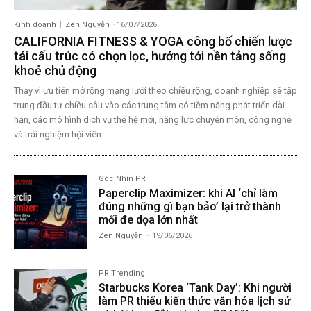
Kinh doanh
Zen Nguyễn
-
16/07/2026
CALIFORNIA FITNESS & YOGA công bố chiến lược
tái cấu trúc có chọn lọc, hướng tới nền tảng sống
khoẻ chủ động
Thay vì ưu tiên mở rộng mạng lưới theo chiều rộng, doanh nghiệp sẽ tập
trung đầu tư chiều sâu vào các trung tâm có tiềm năng phát triển dài
hạn, các mô hình dịch vụ thế hệ mới, năng lực chuyên môn, công nghệ
và trải nghiệm hội viên.
Góc Nhìn PR
Paperclip Maximizer: khi AI ‘chỉ làm
đúng những gì bạn bảo’ lại trở thành
mối đe dọa lớn nhất
Zen Nguyễn
-
19/06/2026
PR Trending
Starbucks Korea ‘Tank Day’: Khi người
làm PR thiếu kiến thức văn hóa lịch sử