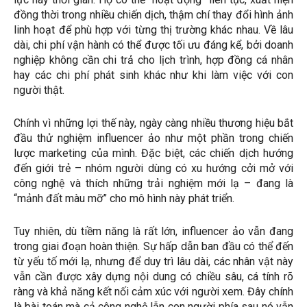
đồng thời trong nhiều chiến dịch, thậm chí thay đổi hình ảnh
linh hoạt để phù hợp với từng thị trường khác nhau. Về lâu
dài, chi phí vận hành có thể được tối ưu đáng kể, bởi doanh
nghiệp không cần chi trả cho lịch trình, hợp đồng cá nhân
hay các chi phí phát sinh khác như khi làm việc với con
người thật.
Chính vì những lợi thế này, ngày càng nhiều thương hiệu bắt
đầu thử nghiệm influencer ảo như một phần trong chiến
lược marketing của mình. Đặc biệt, các chiến dịch hướng
đến giới trẻ – nhóm người dùng có xu hướng cởi mở với
công nghệ và thích những trải nghiệm mới lạ – đang là
“mảnh đất màu mỡ” cho mô hình này phát triển.
Tuy nhiên, dù tiềm năng là rất lớn, influencer ảo vẫn đang
trong giai đoạn hoàn thiện. Sự hấp dẫn ban đầu có thể đến
từ yếu tố mới lạ, nhưng để duy trì lâu dài, các nhân vật này
vẫn cần được xây dựng nội dung có chiều sâu, cá tính rõ
ràng và khả năng kết nối cảm xúc với người xem. Đây chính
là bài toán mà cả công nghệ lẫn con người phía sau nó vẫn