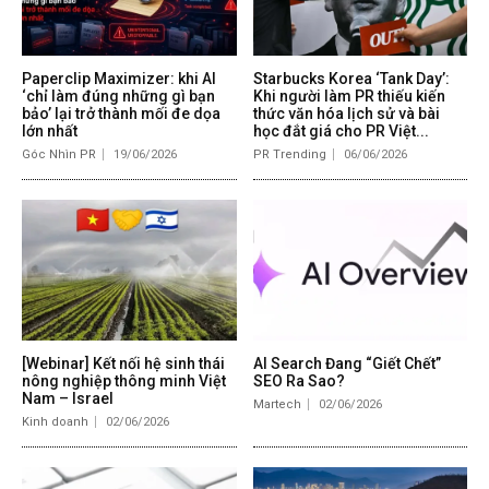
Paperclip Maximizer: khi AI
Starbucks Korea ‘Tank Day’:
‘chỉ làm đúng những gì bạn
Khi người làm PR thiếu kiến
bảo’ lại trở thành mối đe dọa
thức văn hóa lịch sử và bài
lớn nhất
học đắt giá cho PR Việt...
Góc Nhìn PR
19/06/2026
PR Trending
06/06/2026
[Webinar] Kết nối hệ sinh thái
AI Search Đang “Giết Chết”
nông nghiệp thông minh Việt
SEO Ra Sao?
Nam – Israel
Martech
02/06/2026
Kinh doanh
02/06/2026