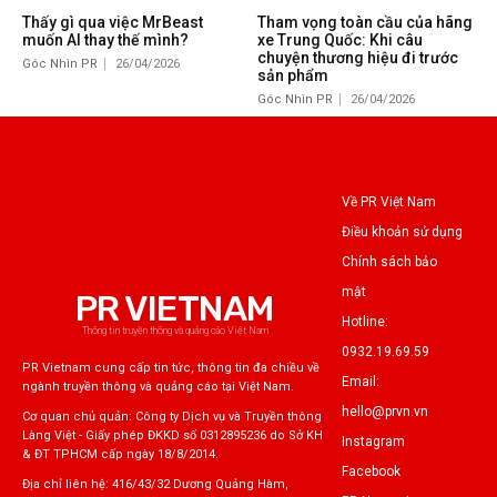
Thấy gì qua việc MrBeast
Tham vọng toàn cầu của hãng
muốn AI thay thế mình?
xe Trung Quốc: Khi câu
chuyện thương hiệu đi trước
Góc Nhìn PR
26/04/2026
sản phẩm
Góc Nhìn PR
26/04/2026
Về PR Việt Nam
Điều khoản sử dụng
Chính sách bảo
mật
PR VIETNAM
Hotline:
Thông tin truyền thông và quảng cáo Việt Nam
0932.19.69.59
PR Vietnam cung cấp tin tức, thông tin đa chiều về
Email:
ngành truyền thông và quảng cáo tại Việt Nam.
hello@prvn.vn
Cơ quan chủ quản: Công ty Dịch vụ và Truyền thông
Làng Việt - Giấy phép ĐKKD số 0312895236 do Sở KH
Instagram
& ĐT TPHCM cấp ngày 18/8/2014.
Facebook
Địa chỉ liên hệ: 416/43/32 Dương Quảng Hàm,