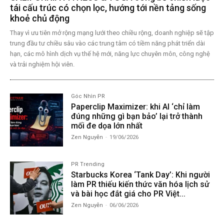
tái cấu trúc có chọn lọc, hướng tới nền tảng sống
khoẻ chủ động
Thay vì ưu tiên mở rộng mạng lưới theo chiều rộng, doanh nghiệp sẽ tập
trung đầu tư chiều sâu vào các trung tâm có tiềm năng phát triển dài
hạn, các mô hình dịch vụ thế hệ mới, năng lực chuyên môn, công nghệ
và trải nghiệm hội viên.
Góc Nhìn PR
Paperclip Maximizer: khi AI ‘chỉ làm
đúng những gì bạn bảo’ lại trở thành
mối đe dọa lớn nhất
Zen Nguyễn
-
19/06/2026
PR Trending
Starbucks Korea ‘Tank Day’: Khi người
làm PR thiếu kiến thức văn hóa lịch sử
và bài học đắt giá cho PR Việt...
Zen Nguyễn
-
06/06/2026