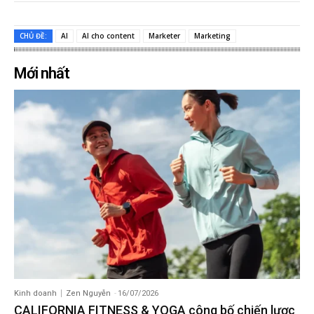
CHỦ ĐỀ:
AI
AI cho content
Marketer
Marketing
Mới nhất
Kinh doanh
Zen Nguyễn
-
16/07/2026
CALIFORNIA FITNESS & YOGA công bố chiến lược