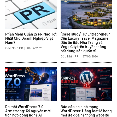
Phần Mềm Quản Lý PR Nào Tốt
[Case study] Từ Entrepreneur
Nhất Cho Doanh Nghiệp Việt
đến Luxury Travel Magazine:
Nam?
Dấu ấn Bắc Nha Trang và
Vega City trên truyền thông
Góc Nhìn PR
01/06/2026
bất động sản quốc tế
Góc Nhìn PR
27/05/2026
Ra mắt WordPress 7.0
Báo cáo an ninh mạng
Armstrong: Kỷ nguyên mới
WordPress: Hàng loạt lỗ hổng
tích hợp công nghệ AI
mới đe dọa hệ thống website