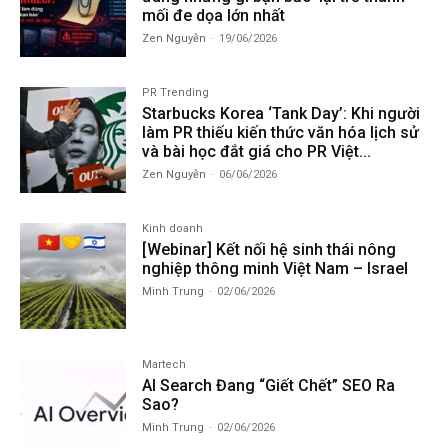
mối đe dọa lớn nhất
Zen Nguyễn
-
19/06/2026
PR Trending
Starbucks Korea ‘Tank Day’: Khi người
làm PR thiếu kiến thức văn hóa lịch sử
và bài học đắt giá cho PR Việt...
Zen Nguyễn
-
06/06/2026
Kinh doanh
[Webinar] Kết nối hệ sinh thái nông
nghiệp thông minh Việt Nam – Israel
Minh Trung
-
02/06/2026
Martech
AI Search Đang “Giết Chết” SEO Ra
Sao?
Minh Trung
-
02/06/2026