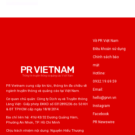
Về PR Việt Nam
Điều khoản sử dụng
Chính sách bảo
mật
PR VIETNAM
Hotline:
Thông tin truyền thông và quảng cáo Việt Nam
0932.19.69.59
PR Vietnam cung cấp tin tức, thông tin đa chiều về
Email:
ngành truyền thông và quảng cáo tại Việt Nam.
hello@prvn.vn
Cơ quan chủ quản: Công ty Dịch vụ và Truyền thông
Làng Việt - Giấy phép ĐKKD số 0312895236 do Sở KH
Instagram
& ĐT TPHCM cấp ngày 18/8/2014.
Facebook
Địa chỉ liên hệ: 416/43/32 Dương Quảng Hàm,
PR Newswire
Phường An Nhơn, TP. Hồ Chí Minh
Chịu trách nhiệm nội dung: Nguyễn Hiếu Thượng